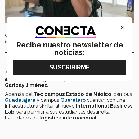
×
Con el apoyo de sus profesores, los estudiantes podrán aplicar conceptos
teóricos de forma práctica y segura. Foto: Aarón Muerza.
Recibe nuestro newsletter de
noticias:
“Queremos
explotar
este espacio al máximo para seguir
estando a la vanguardia
”
, concluyó el director
Noé
Garibay Jiménez
.
Además del
Tec campus Estado de México
, campus
Guadalajara
y campus
Querétaro
cuentan con una
infraestructura similar al nuevo
International Business
Lab
para permitir a sus estudiantes desarrollar
habilidades de
logística internacional
.