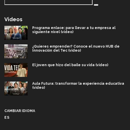
Videos
Programa enlace: para llevar a tu empresa al
siguiente nivel (video)
¿Quieres emprender? Conoce el nuevo HUB de
Innovación del Tec (video)
El joven que hizo del baile su vida (video)
Aula Futura: transformar la experiencia educativa
(video)
Más que un festival cultural: así es la magia de
VIBRART 2026 (video)
CAMBIAR IDIOMA
ES
Javier Guzmán: investigación con impacto social
(video)