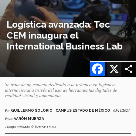
Logística avanzada: Tec
CEM inaugura el
International Business Lab
Facebook
X
Se trata de un espacio dedicado a la práctica en logística
internacional a través del uso de herramientas digitales de
realidad virtual y aumentada
Por
- 05/11/2024
GUILLERMO SOLORIO | CAMPUS ESTADO DE MÉXICO
Fotos
AARÓN MUERZA
Tiempo estimado de lectura:3 mins