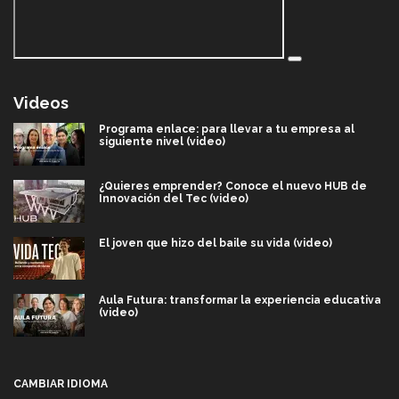
Videos
Programa enlace: para llevar a tu empresa al
siguiente nivel (video)
¿Quieres emprender? Conoce el nuevo HUB de
Innovación del Tec (video)
El joven que hizo del baile su vida (video)
Aula Futura: transformar la experiencia educativa
(video)
Más que un festival cultural: así es la magia de
VIBRART 2026 (video)
CAMBIAR IDIOMA