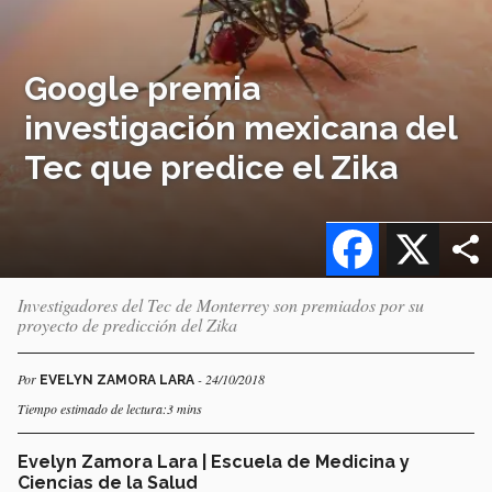
Google premia
investigación mexicana del
Tec que predice el Zika
Facebook
X
Investigadores del Tec de Monterrey son premiados por su
proyecto de predicción del Zika
Por
- 24/10/2018
EVELYN ZAMORA LARA
Tiempo estimado de lectura:3 mins
Evelyn Zamora Lara | Escuela de Medicina y
Ciencias de la Salud