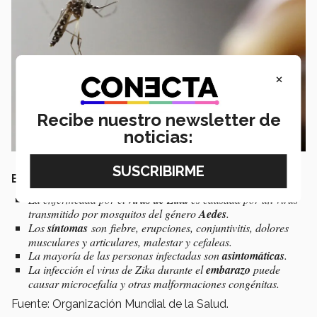
×
Recibe nuestro newsletter de
noticias:
EL VIRUS DEL ZIKA
La enfermedad por el
virus de Zika
es causada por un virus
transmitido por mosquitos del género
Aedes
.
Los
síntomas
son fiebre, erupciones, conjuntivitis, dolores
musculares y articulares, malestar y cefaleas.
La mayoría de las personas infectadas son
asintomáticas
.
La infección el virus de Zika durante el
embarazo
puede
causar microcefalia y otras malformaciones congénitas.
Fuente: Organización Mundial de la Salud.