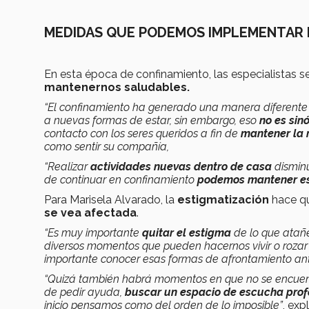
MEDIDAS QUE PODEMOS IMPLEMENTAR 
En esta época de confinamiento, las especialistas 
mantenernos saludables.
“El confinamiento ha generado una manera diferente 
a nuevas formas de estar, sin embargo, eso
no es sin
contacto con los seres queridos a fin de
mantener la r
como sentir su compañía,
“Realizar
actividades nuevas dentro de casa
dismin
de continuar en confinamiento
podemos mantener est
Para Marisela Alvarado, la
estigmatización
hace qu
se vea afectada
.
“Es muy importante
quitar el estigma
de lo que atañ
diversos momentos que pueden hacernos vivir o rozar
importante conocer esas formas de afrontamiento ante
“Quizá también habrá momentos en que no se encuentr
de pedir ayuda,
buscar un espacio de escucha prof
inicio pensamos como del orden de lo imposible”
, exp