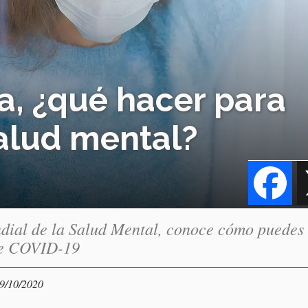
a, ¿qué hacer para
salud mental?
Fa
ndial de la Salud Mental, conoce cómo puedes
 de COVID-19
09/10/2020