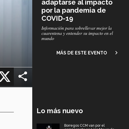
adaptarse al impacto
por la pandemia de
COVID-19
Subtítulo
Información para sobrellevar mejor la
cuarentena y entender su impacto en el
mundo
navigate_next
MÁS DE ESTE EVENTO
cebook
X
Lo más nuevo
Borregos CCM van por el