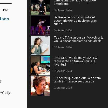
campeonato en Liga Mayor de
americano
r una
06 Agosto 2026
De PrepaTec Qro al mundo: el
tado
escenario donde nació un gran
sueño
06 Agosto 2026
Tec y UT Austin buscan "devolver la
voz" a hispanohablantes con afasia
05 Agosto 2026
En la ONU: mexicana y EXATEC
representó en Nueva York a la
juventud
05 Agosto 2026
El escritor que dice que la derrota
s
también merece ser contada
05 Agosto 2026
n”,
dijo