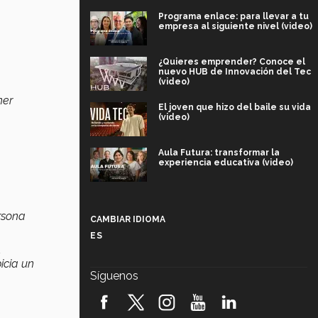
Programa enlace: para llevar a tu
empresa al siguiente nivel (video)
¿Quieres emprender? Conoce el
nuevo HUB de Innovación del Tec
(video)
ner
El joven que hizo del baile su vida
(video)
Aula Futura: transformar la
experiencia educativa (video)
Más que un festival cultural: así es
la magia de VIBRART 2026 (video)
rsona
CAMBIAR IDIOMA
ES
Javier Guzmán: investigación con
,
impacto social (video)
icia un
Síguenos
¡México, en el top del mundial de
robótica FIRST 2026! (video)