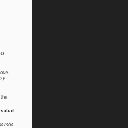
nes
 que
s y
ntha
 salud
nos más