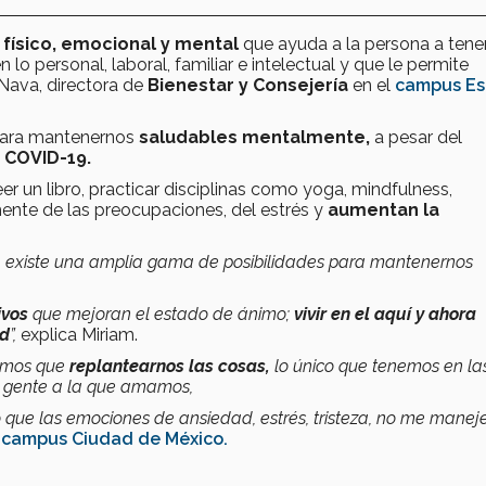
o
físico, emocional y mental
que ayuda a la persona a tene
lo personal, laboral, familiar e intelectual y que le permite
 Nava, directora de
Bienestar y Consejería
en el
campus Es
ara mantenernos
saludables mentalmente,
a pesar del
e
COVID-19.
er un libro, practicar disciplinas como yoga, mindfulness,
mente de las preocupaciones, del estrés y
aumentan la
ía, existe una amplia gama de posibilidades para mantenernos
ivos
que mejoran el estado de ánimo;
vivir en el aquí y ahora
ad
”,
explica Miriam.
emos que
replantearnos las cosas,
lo único que tenemos en la
a gente a la que amamos,
que las emociones de ansiedad, estrés, tristeza, no me maneje
campus Ciudad de México.