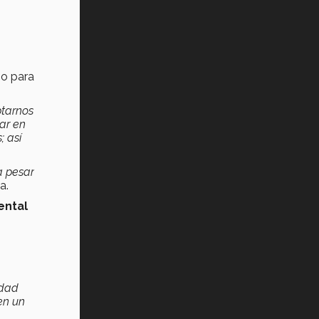
Vida Tec: Pasión, disciplina y
básquetbol, con Gael Adame
(video)
¿Cómo es el Modelo Educativo
Tec? (video)
o para
Vida Tec: Feminismo e Inteligencia
ptarnos
Artificial, Paola Ricaurte (video)
ar en
; así
a pesar
a.
ental
idad
en un