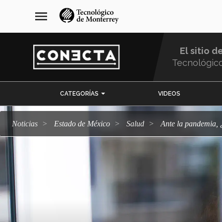
Pasar
navegación
menu
al
principal
contenido
principal
El sitio d
Tecnológic
Menu
CATEGORÍAS
VIDEOS
Comunidad
Noticias
Estado de México
salud
Ante la pandemia,