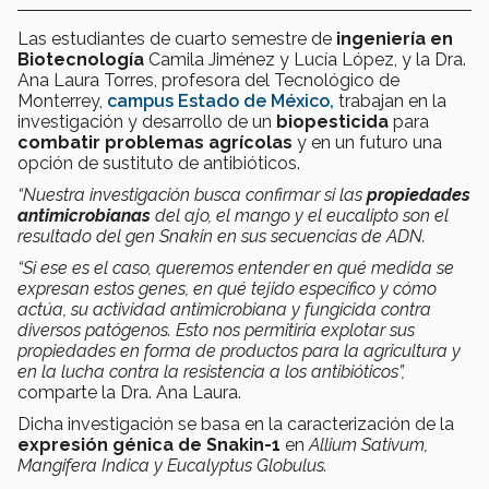
Las estudiantes de cuarto semestre de
ingeniería en
Biotecnología
Camila Jiménez y Lucía López, y la Dra.
Ana Laura Torres, profesora del Tecnológico de
Monterrey,
campus Estado de México,
trabajan en la
investigación y desarrollo de un
biopesticida
para
combatir problemas agrícolas
y en un futuro una
opción de sustituto de antibióticos.
“Nuestra investigación busca confirmar si las
propiedades
antimicrobianas
del ajo, el mango y el eucalipto son el
resultado del gen Snakin en sus secuencias de ADN.
“Si ese es el caso, queremos entender en qué medida se
expresan estos genes, en qué tejido específico y cómo
actúa, su actividad antimicrobiana y fungicida contra
diversos patógenos. Esto nos permitiría explotar sus
propiedades en forma de productos para la agricultura y
en la lucha contra la resistencia a los antibióticos”,
comparte la Dra. Ana Laura.
Dicha investigación se basa en la caracterización de la
expresión génica de Snakin-1
en
Allium Sativum,
Mangifera Indica y Eucalyptus Globulus.