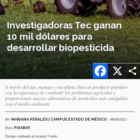
Investigadoras Tec ganan
10 mil dólares para
desarrollar biopesticida
Facebook
X
A través del ajo, mango y eucalipto, buscan producir péptidos
con la esperanza de combatir los problemas agrícolas y
proporcionar nuevas alternativas de pesticidas más amigables
con el medio ambiente
Por
- 06/08/2021
MARIANA PERALES | CAMPUS ESTADO DE MÉXICO
Fotos
PIXABAY
Tiempo estimado de lectura:5 mins