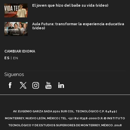
El joven que hizo del baile su vida (video)
Aula Futura: transformar la experiencia educativa
(video)
Más que un festival cultural: así es la magia de
VIBRART 2026 (video)
CAMBIAR IDIOMA
ES
|
EN
Javier Guzmán: investigación con impacto social
(video)
Síguenos
¡México, en el top del mundial de robótica FIRST
2026! (video)
Vida Tec: Pasión, disciplina y básquetbol, con Gael
Adame (video)
A
AV. EUGENIO GARZA SADA 2501 SUR COL. TECNOLÓGICO C.P. 64849 |
L
¿Cómo es el Modelo Educativo Tec? (video)
MONTERREY, NUEVO LEÓN, MÉXICO | TEL. +52 (81) 8358-2000 D.R.© INSTITUTO
TECNOLÓGICO Y DE ESTUDIOS SUPERIORES DE MONTERREY, MÉXICO. 2018