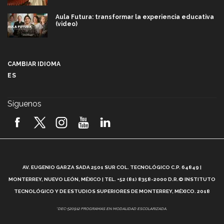
Aula Futura: transformar la experiencia educativa
(video)
Más que un festival cultural: así es la magia de
VIBRART 2026 (video)
CAMBIAR IDIOMA
ES
Javier Guzmán: investigación con impacto social
(video)
Síguenos
¡México, en el top del mundial de robótica FIRST
2026! (video)
Vida Tec: Pasión, disciplina y básquetbol, con Gael
Adame (video)
A
AV. EUGENIO GARZA SADA 2501 SUR COL. TECNOLÓGICO C.P. 64849 |
L
¿Cómo es el Modelo Educativo Tec? (video)
MONTERREY, NUEVO LEÓN, MÉXICO | TEL. +52 (81) 8358-2000 D.R.© INSTITUTO
TECNOLÓGICO Y DE ESTUDIOS SUPERIORES DE MONTERREY, MÉXICO. 2018
Vida Tec: Feminismo e Inteligencia Artificial, Paola
*DEC-520912 PROGRAMAS EN MODALIDAD ESCOLARIZADA.
Ricaurte (video)