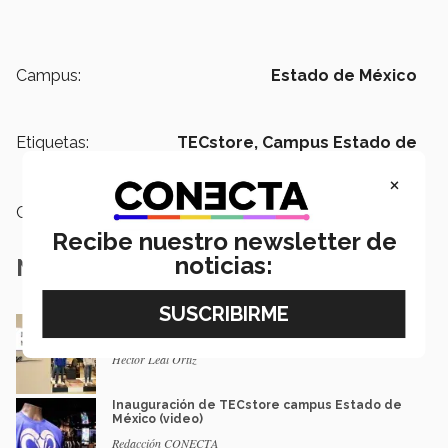
Campus:
Estado de México
Etiquetas:
TECstore,
Campus Estado de
México,
Campus Santa Fe
×
Categoría:
Institución
Recibe nuestro newsletter de
noticias:
Notas Relacionadas
Destaca TECstore entre tiendas
universitarias en concurso en EU
Héctor Leal Ortiz
Inauguración de TECstore campus Estado de
México (video)
Redacción CONECTA