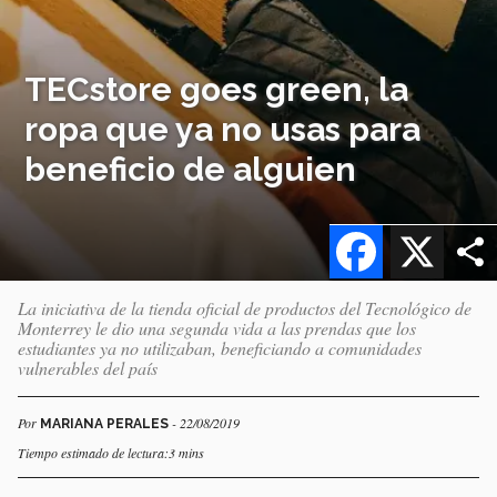
TECstore goes green, la
ropa que ya no usas para
beneficio de alguien
Facebook
X
La iniciativa de la tienda oficial de productos del Tecnológico de
Monterrey le dio una segunda vida a las prendas que los
estudiantes ya no utilizaban, beneficiando a comunidades
vulnerables del país
Por
- 22/08/2019
MARIANA PERALES
Tiempo estimado de lectura:3 mins