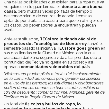
Una de las posibilidades que existen para la ropa que ya
no quieres en tu guardarropa es
donarla a una buena
causa,
pero muchas veces por falta de tiempo o
desconocimiento de centros de acopio, terminas
optando por tirarla a la basura, para que en el mejor de
los casos, los pepenadores la encuentren y puedan
usarla.
Ante esta situación,
TECstore
la tienda oficial de
productos del Tecnológico de Monterrey,
lanzó el
semestre pasado la iniciativa
TECstore goes green
en
sus dos tiendas en la Ciudad de México, con la cual
buscaban darle una segunda vida a las prendas que la
comunidad del Tec ya no quería en su clóset y así
apoyar a
comunidades vulnerables del país.
"Hicimos una prueba piloto a través del involucramiento
de la comunidad del campus para generar consciencia
en el uso de las prendas, los estudiantes y colaboradores
podían donar sus prendas en buen estado y recibían un
10% de descuento”, comentó Yammel Martínez, gerente de
TecStore en la Región Ciudad de México.
Un total de
64 cajas y bultos de ropa, lo
equivalente a media tonelada de ropa,
fue lo