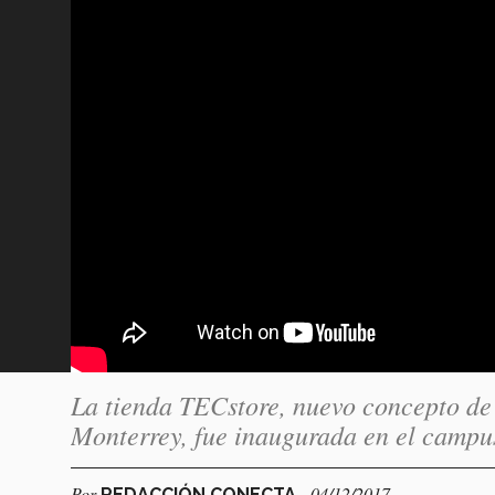
La tienda TECstore, nuevo concepto de 
Monterrey, fue inaugurada en el campus
Por
- 04/12/2017
REDACCIÓN CONECTA