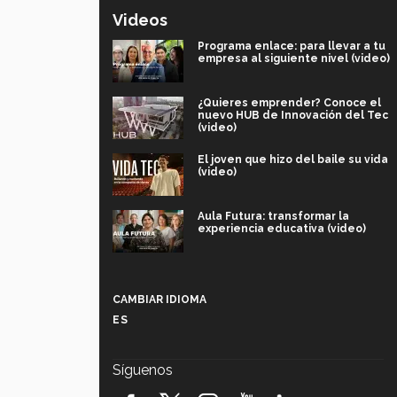
Videos
Programa enlace: para llevar a tu
empresa al siguiente nivel (video)
¿Quieres emprender? Conoce el
nuevo HUB de Innovación del Tec
(video)
El joven que hizo del baile su vida
(video)
Aula Futura: transformar la
experiencia educativa (video)
Más que un festival cultural: así es
la magia de VIBRART 2026 (video)
CAMBIAR IDIOMA
ES
Javier Guzmán: investigación con
impacto social (video)
Síguenos
¡México, en el top del mundial de