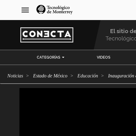
Pasar
navegación
menu
al
principal
contenido
principal
El sitio d
Tecnológic
Menu
CATEGORÍAS
VIDEOS
Comunidad
Noticias
Estado de México
Educación
Inauguración