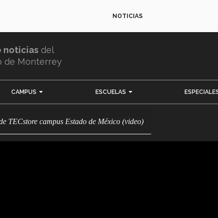
NOTICIAS
e noticias
del
o de Monterrey
CAMPUS
ESCUELAS
ESPECIALE
 de TECstore campus Estado de México (video)