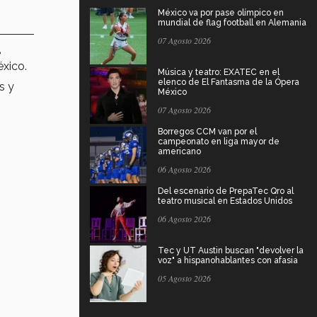
México va por pase olímpico en
mundial de flag football en Alemania
07 Agosto 2026
e
éxico.
Música y teatro: EXATEC en el
elenco de El Fantasma de la Ópera
s y
México
07 Agosto 2026
Borregos CCM van por el
campeonato en liga mayor de
americano
06 Agosto 2026
Del escenario de PrepaTec Qro al
teatro musical en Estados Unidos
06 Agosto 2026
Tec y UT Austin buscan "devolver la
voz" a hispanohablantes con afasia
05 Agosto 2026