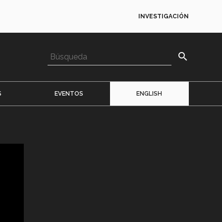
INVESTIGACIÓN
search
S
EVENTOS
ENGLISH