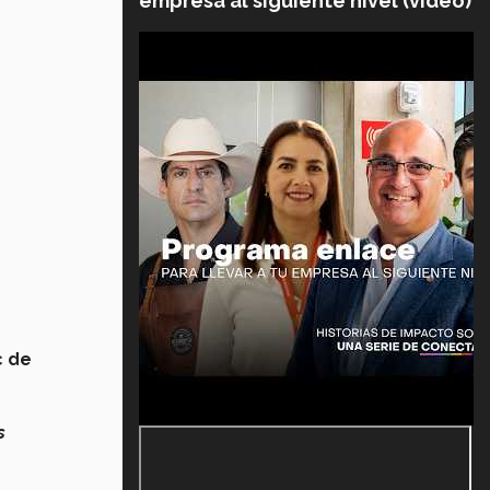
empresa al siguiente nivel (video)
c de
s