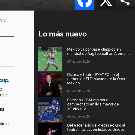
as
Lo más nuevo
México va por pase olímpico en
mundial de flag football en Alemania
07 Agosto 2026
Música y teatro: EXATEC en el
elenco de El Fantasma de la Ópera
roup
.
Mexico
o
07 Agosto 2026
 con
Borregos CCM van por el
campeonato en liga mayor de
es
americano
06 Agosto 2026
plicó.
Del escenario de PrepaTec Qro al
teatro musical en Estados Unidos