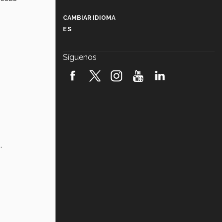
Más que un festival cultural: así es
la magia de VIBRART 2026 (video)
CAMBIAR IDIOMA
ES
Javier Guzmán: investigación con
impacto social (video)
Síguenos
¡México, en el top del mundial de
robótica FIRST 2026! (video)
Vida Tec: Pasión, disciplina y
básquetbol, con Gael Adame
(video)
¿Cómo es el Modelo Educativo
Tec? (video)
.
Vida Tec: Feminismo e Inteligencia
Artificial, Paola Ricaurte (video)