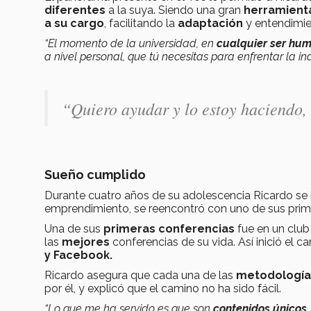
diferentes
a la suya. Siendo una gran
herramient
a su cargo
, facilitando la
adaptación
y entendimie
“El momento de la universidad, en
cualquier ser hu
a nivel personal, que tú necesitas para enfrentar la in
“Quiero ayudar y lo estoy haciendo
Sueño cumplido
Durante cuatro años de su adolescencia Ricardo se 
emprendimiento, se reencontró con uno de sus prim
Una de sus
primeras conferencias
fue en un club
las
mejores
conferencias de su vida. Así inició el 
y Facebook.
Ricardo asegura que cada una de las
metodologí
por él, y explicó que el camino no ha sido fácil.
“Lo que me ha servido es que son
contenidos únicos