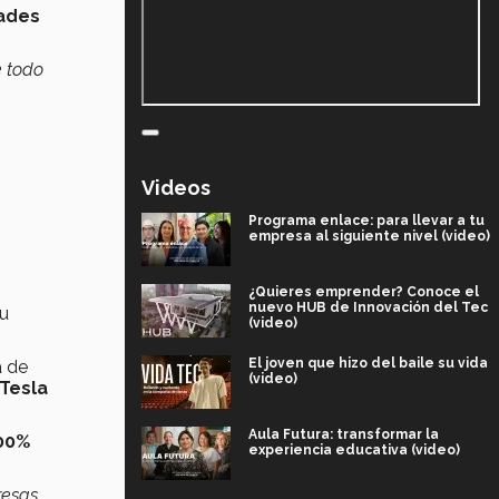
dades
e todo
Videos
Programa enlace: para llevar a tu
empresa al siguiente nivel (video)
¿Quieres emprender? Conoce el
nuevo HUB de Innovación del Tec
su
(video)
El joven que hizo del baile su vida
a de
(video)
 Tesla
Aula Futura: transformar la
100%
experiencia educativa (video)
resas