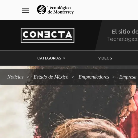
Pasar
navegación
menu
al
principal
contenido
principal
El sitio d
Tecnológic
Menu
CATEGORÍAS
VIDEOS
Comunidad
Noticias
Estado de México
emprendedores
Empresa