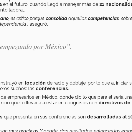
a
en el futuro, cuando llegó a manejar más de
21 nacionali
nto laboral.
mano
, es crítico porque
consolida
aquellas
competencias
, sobr
dependencia'',
aseguró.
, empezando por México”.
instruyó en
locución
de radio y doblaje, por lo que al iniciar 
eros sueños: las
conferencias
.
 de empresarios en México, donde dio lo que para él sería un
camino que lo llevaría a estar en congresos con
directivos de
as
que presenta en sus conferencias son
desarrolladas al 
, son muy prácticos. Y aparte, dan resultados, entonces las emp