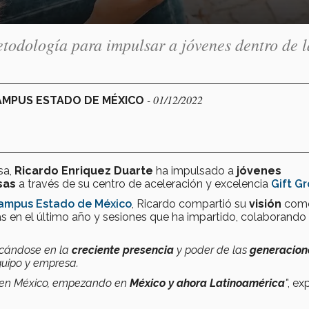
etodología para impulsar a jóvenes dentro de l
- 01/12/2022
CAMPUS ESTADO DE MÉXICO
sa,
Ricardo Enriquez Duarte
ha impulsado a
jóvenes
sas
a través de su centro de aceleración y excelencia
Gift G
ampus Estado de México
, Ricardo compartió su
visión
com
 en el último año y sesiones que ha impartido, colaborando
ocándose en la
creciente presencia
y poder de las
generacion
equipo y empresa.
a en México, empezando en
México y ahora Latinoamérica
'
', ex