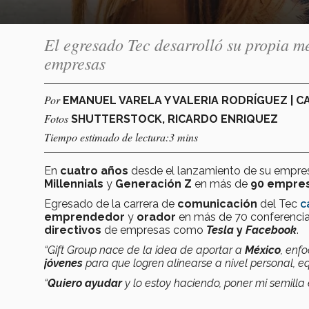
El egresado Tec desarrolló su propia m
empresas
Por
EMANUEL VARELA Y VALERIA RODRÍGUEZ | 
Fotos
SHUTTERSTOCK, RICARDO ENRIQUEZ
Tiempo estimado de lectura:3 mins
En
cuatro años
desde el lanzamiento de su empre
Millennials
y
Generación Z
en más de
90 empre
Egresado de la carrera de
comunicación
del Tec
c
emprendedor
y
orador
en más de 70 conferencias
directivos
de empresas como
Tesla
y
Facebook
.
“Gift Group nace de la idea de aportar a
México
, enf
jóvenes
para que logren alinearse a nivel personal, 
“
Quiero ayudar
y lo estoy haciendo, poner mi semill