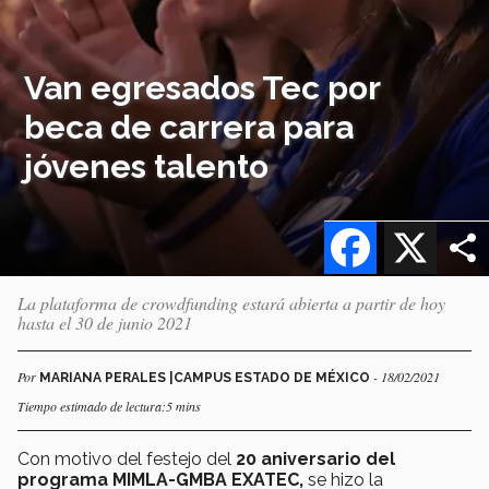
Van egresados Tec por
beca de carrera para
jóvenes talento
Facebook
X
La plataforma de crowdfunding estará abierta a partir de hoy
hasta el 30 de junio 2021
Por
- 18/02/2021
MARIANA PERALES |CAMPUS ESTADO DE MÉXICO
Tiempo estimado de lectura:5 mins
Con motivo del festejo del
20 aniversario del
programa MIMLA-GMBA EXATEC,
se hizo la