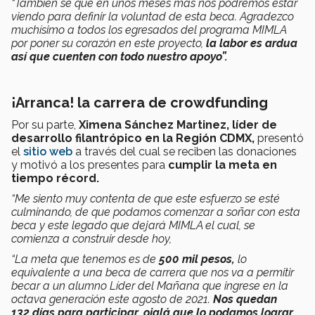
“También sé que en unos meses más nos podremos estar
viendo para definir la voluntad de esta beca. Agradezco
muchísimo a todos los egresados del programa MIMLA
por poner su corazón en este proyecto,
la labor es ardua
así que cuenten con todo nuestro apoyo”.
¡Arranca! la carrera de crowdfunding
Por su parte,
Ximena Sánchez Martinez, líder de
desarrollo filantrópico en la Región CDMX,
presentó
el
sitio web
a través del cual se reciben las donaciones
y motivó a los presentes para
cumplir la meta en
tiempo récord.
“Me siento muy contenta de que este esfuerzo se esté
culminando, de que podamos comenzar a soñar con esta
beca y este legado que dejará MIMLA el cual, se
comienza a construir desde hoy,
“La meta que tenemos es de
500 mil pesos,
lo
equivalente a una beca de carrera que nos va a permitir
becar a un alumno Líder del Mañana que ingrese en la
octava generación este agosto de 2021.
Nos quedan
132 días para participar, ojalá que lo podamos lograr