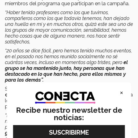
miembros del programa que participan en la campaña.
“Haber tenido profesores como los que tuvimos,
compañeros como los que todavía tenemos, han dejado
una huella en mí y en muchos otros, quizá este sea uno de
los grupos de mayor comunicación, sensibilidad, hemos
hecho cosas que de alguna manera, nos hace sentir
satisfechos,
“20 años se dice fácil, pero hemos tenido muchos eventos,
en el pasado nos hemos reunido socialmente no sé
cuántas veces, incluso en momentos algo tristes, pero
el
grupo se ha mantenido junto, hay personas que han
destacado en lo que han hecho, para ellos mismos y
para los demás”.
Su generosidad, amor por el Tec y
el gran
×
compromiso que tiene con
Líderes del Mañana,
ha
logrado que ese gran sueño de regalar la oportunidad
para que se transforme México se haga realidad.
Recibe nuestro newsletter de
“Hay un cariño enorme en la generación y ahora que
noticias:
nació esta iniciativa de los Líderes del Mañana el año
pasado, nos comprometimos a participar,
vamos por la
grande, queremos lograr aportaciones mayores y