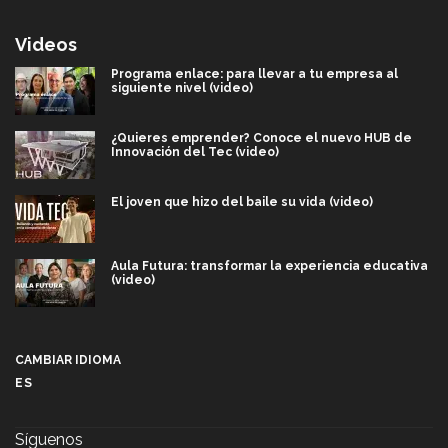
Videos
Programa enlace: para llevar a tu empresa al
siguiente nivel (video)
¿Quieres emprender? Conoce el nuevo HUB de
Innovación del Tec (video)
El joven que hizo del baile su vida (video)
Aula Futura: transformar la experiencia educativa
(video)
Más que un festival cultural: así es la magia de
VIBRART 2026 (video)
CAMBIAR IDIOMA
ES
Javier Guzmán: investigación con impacto social
(video)
Síguenos