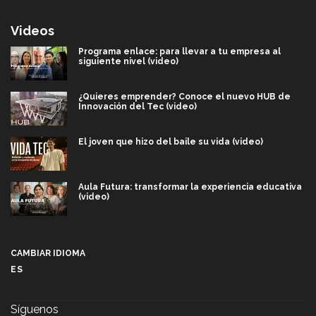
Videos
Programa enlace: para llevar a tu empresa al
siguiente nivel (video)
¿Quieres emprender? Conoce el nuevo HUB de
Innovación del Tec (video)
El joven que hizo del baile su vida (video)
Aula Futura: transformar la experiencia educativa
(video)
Más que un festival cultural: así es la magia de
VIBRART 2026 (video)
CAMBIAR IDIOMA
ES
Javier Guzmán: investigación con impacto social
(video)
Síguenos