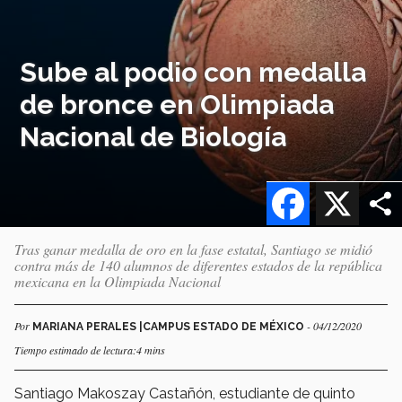
Sube al podio con medalla
de bronce en Olimpiada
Nacional de Biología
Facebook
X
Tras ganar medalla de oro en la fase estatal, Santiago se midió
contra más de 140 alumnos de diferentes estados de la república
mexicana en la Olimpiada Nacional
Por
- 04/12/2020
MARIANA PERALES |CAMPUS ESTADO DE MÉXICO
Tiempo estimado de lectura:4 mins
Santiago Makoszay Castañón, estudiante de quinto