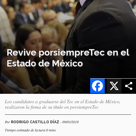
Revive porsiempreTec en el
Estado de México
Facebook
X
Los candidatos a graduarse del Tec en el Estado de México,
realizaron la firma de su título en porsiempreTec
Por
- 09/03/2018
RODRIGO CASTILLO DÍAZ
Tiempo estimado de lectura:0 mins