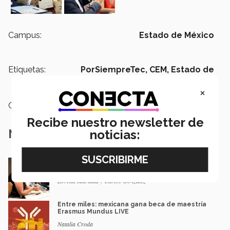
Campus:
Estado de México
Etiquetas:
PorSiempreTec,
CEM,
Estado de
México,
Graduandos
×
Categoría:
Educación
Recibe nuestro newsletter de
Notas Relacionadas
noticias:
En la ONU: mexicana y EXATEC representó en
Nueva York a la juventud
Loretta Mariaud y Carlos González
Entre miles: mexicana gana beca de maestría
Erasmus Mundus LIVE
Natalia Croda