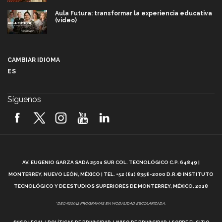
Aula Futura: transformar la experiencia educativa
(video)
Más que un festival cultural: así es la magia de
VIBRART 2026 (video)
CAMBIAR IDIOMA
ES
Javier Guzmán: investigación con impacto social
(video)
Síguenos
¡México, en el top del mundial de robótica FIRST
2026! (video)
Vida Tec: Pasión, disciplina y básquetbol, con Gael
Adame (video)
A
AV. EUGENIO GARZA SADA 2501 SUR COL. TECNOLÓGICO C.P. 64849 |
L
¿Cómo es el Modelo Educativo Tec? (video)
MONTERREY, NUEVO LEÓN, MÉXICO | TEL. +52 (81) 8358-2000 D.R.© INSTITUTO
TECNOLÓGICO Y DE ESTUDIOS SUPERIORES DE MONTERREY, MÉXICO. 2018
Vida Tec: Feminismo e Inteligencia Artificial, Paola
*DEC-520912 PROGRAMAS EN MODALIDAD ESCOLARIZADA.
Ricaurte (video)