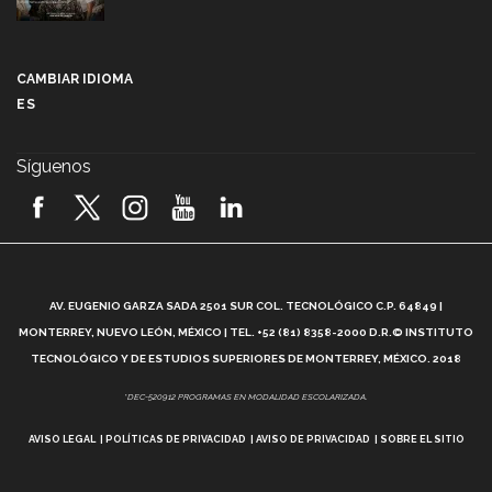
Más que un festival cultural: así es la magia de
VIBRART 2026 (video)
CAMBIAR IDIOMA
ES
Javier Guzmán: investigación con impacto social
(video)
Síguenos
¡México, en el top del mundial de robótica FIRST
2026! (video)
Vida Tec: Pasión, disciplina y básquetbol, con Gael
Adame (video)
A
AV. EUGENIO GARZA SADA 2501 SUR COL. TECNOLÓGICO C.P. 64849 |
L
¿Cómo es el Modelo Educativo Tec? (video)
MONTERREY, NUEVO LEÓN, MÉXICO | TEL. +52 (81) 8358-2000 D.R.© INSTITUTO
TECNOLÓGICO Y DE ESTUDIOS SUPERIORES DE MONTERREY, MÉXICO. 2018
Vida Tec: Feminismo e Inteligencia Artificial, Paola
*DEC-520912 PROGRAMAS EN MODALIDAD ESCOLARIZADA.
Ricaurte (video)
AVISO LEGAL
POLÍTICAS DE PRIVACIDAD
AVISO DE PRIVACIDAD
SOBRE EL SITIO