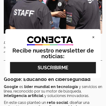
×
Los participantes tuvieron la oportunidad de crear soluciones
innovadoras a problemáticas reales planteadas por instituciones y
Recibe nuestro newsletter de
empresas internacionales. Foto: Paulina Gaspar.
noticias:
Google: Educando en ciberseguridad
Google
es
líder mundial en tecnología
y servicios en
línea, reconocido por su motor de búsqueda,
inteligencia artificial
y soluciones innovadoras.
En este caso planteó un
reto social
: diseñar una