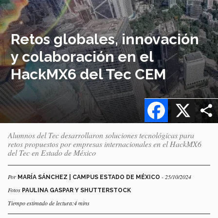
Retos globales, innovación
y colaboración en el
HackMX6 del Tec CEM
Facebook
X
Alumnos del Tec desarrollaron soluciones tecnológicas para
retos propuestos por empresas internacionales en el HackMX6
del Tec en Estado de México
Por
- 25/10/2024
MARÍA SÁNCHEZ | CAMPUS ESTADO DE MÉXICO
Fotos
PAULINA GASPAR Y SHUTTERSTOCK
Tiempo estimado de lectura:4 mins