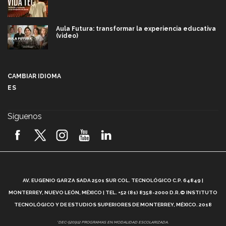
Aula Futura: transformar la experiencia educativa
(video)
Más que un festival cultural: así es la magia de
VIBRART 2026 (video)
CAMBIAR IDIOMA
ES
Javier Guzmán: investigación con impacto social
(video)
Síguenos
¡México, en el top del mundial de robótica FIRST
2026! (video)
Vida Tec: Pasión, disciplina y básquetbol, con Gael
Adame (video)
A
AV. EUGENIO GARZA SADA 2501 SUR COL. TECNOLÓGICO C.P. 64849 |
L
¿Cómo es el Modelo Educativo Tec? (video)
MONTERREY, NUEVO LEÓN, MÉXICO | TEL. +52 (81) 8358-2000 D.R.© INSTITUTO
TECNOLÓGICO Y DE ESTUDIOS SUPERIORES DE MONTERREY, MÉXICO. 2018
Vida Tec: Feminismo e Inteligencia Artificial, Paola
*DEC-520912 PROGRAMAS EN MODALIDAD ESCOLARIZADA.