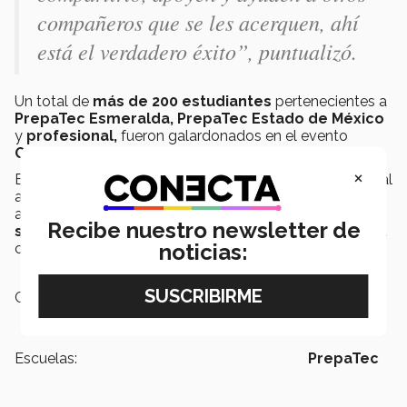
compañeros que se les acerquen, ahí
está el verdadero éxito”, puntualizó.
Un total de
más de 200 estudiantes
pertenecientes a
PrepaTec Esmeralda, PrepaTec Estado de México
y
profesional,
fueron galardonados en el evento
OrgulloTEC2018.
×
Este evento de reconocimiento se realizará dos veces al
año. Entre los requisitos para que un alumno pueda
alcanzar este reconocimiento, está obtener un
logro
Recibe nuestro newsletter de
sobresaliente o
cupando los
primeros lugares
de la
noticias:
competencia en la que participen.
Campus:
Estado de México
Escuelas:
PrepaTec