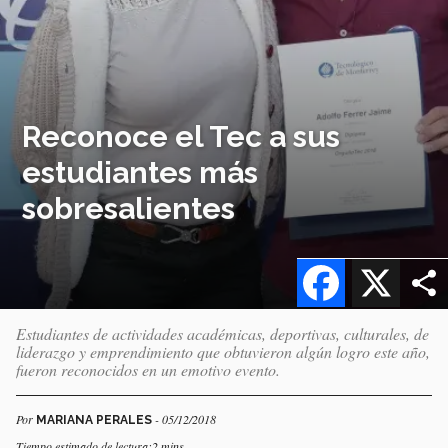
Reconoce el Tec a sus
estudiantes más
sobresalientes
Facebook
X
Estudiantes de actividades académicas, deportivas, culturales, de
liderazgo y emprendimiento que obtuvieron algún logro este año,
fueron reconocidos en un emotivo evento.
Por
- 05/12/2018
MARIANA PERALES
Tiempo estimado de lectura:2 mins