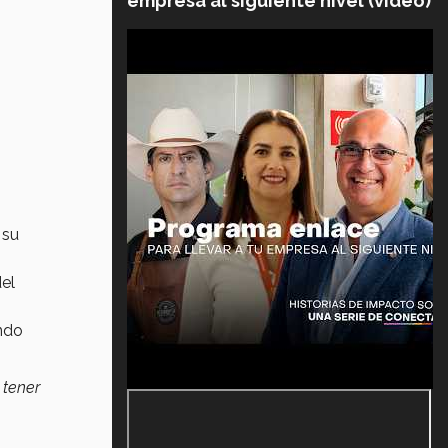
empresa al siguiente nivel (video)
 su
del
ando
 tener