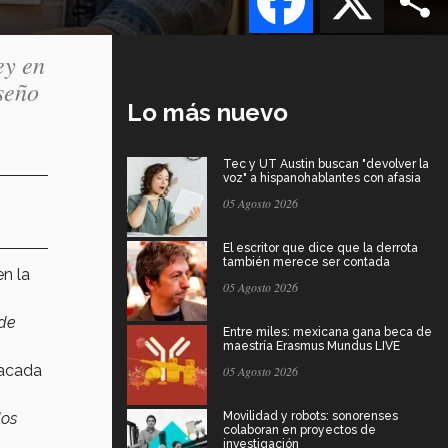
ey en
seño
Lo más nuevo
Tec y UT Austin buscan "devolver la
voz" a hispanohablantes con afasia
05 Agosto 2026
El escritor que dice que la derrota
también merece ser contada
n la
05 Agosto 2026
 de
Entre miles: mexicana gana beca de
maestría Erasmus Mundus LIVE
tacada
05 Agosto 2026
los
Movilidad y robots: sonorenses
colaboran en proyectos de
investigación