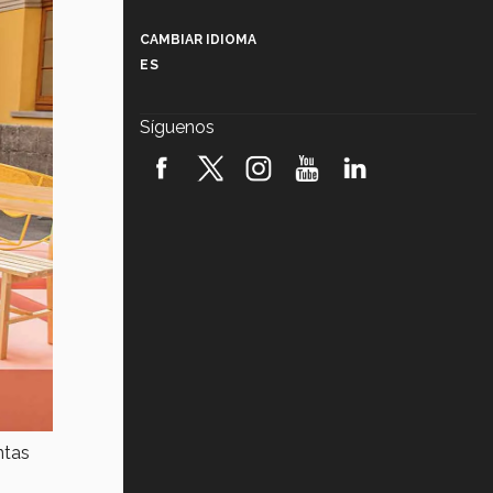
Más que un festival cultural: así es
la magia de VIBRART 2026 (video)
CAMBIAR IDIOMA
ES
Javier Guzmán: investigación con
impacto social (video)
Síguenos
¡México, en el top del mundial de
robótica FIRST 2026! (video)
Vida Tec: Pasión, disciplina y
básquetbol, con Gael Adame
(video)
¿Cómo es el Modelo Educativo
Tec? (video)
Vida Tec: Feminismo e Inteligencia
Artificial, Paola Ricaurte (video)
ntas