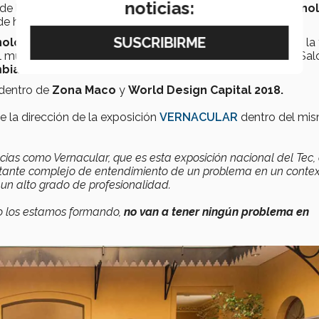
noticias:
 de la
Escuela de Arquitectura, Arte y Diseño del Tecno
 ha liderado un sin fin de proyectos.
ológico de Monterrey,
por primera vez en la historia, en la 
el mundo, la
Feria del Mueble de Milán 2019
, dentro del Sa
bia.
 dentro de
Zona Maco
y
World Design Capital 2018.
e la dirección de la exposición
VERNACULAR
dentro del mi
as como Vernacular, que es esta exposición nacional del Tec,
tante complejo de entendimiento de un problema en un contex
n un alto grado de profesionalidad.
omo los estamos formando,
no van a tener ningún problema en