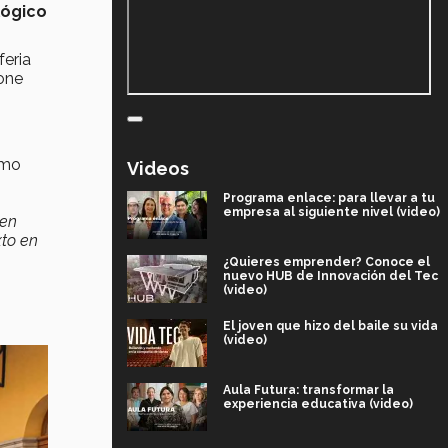
lógico
feria
lone
smo
Videos
Programa enlace: para llevar a tu
empresa al siguiente nivel (video)
 en
to en
¿Quieres emprender? Conoce el
nuevo HUB de Innovación del Tec
(video)
El joven que hizo del baile su vida
(video)
Aula Futura: transformar la
experiencia educativa (video)