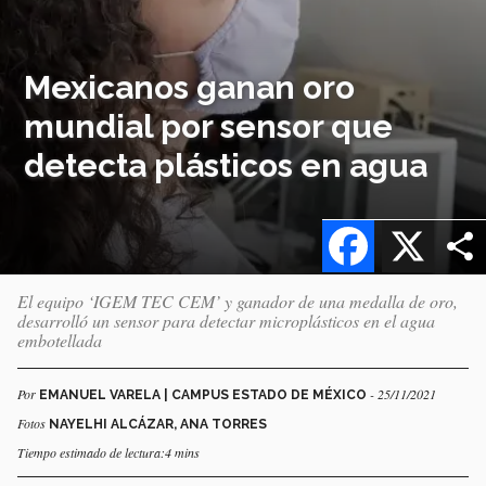
Mexicanos ganan oro
mundial por sensor que
detecta plásticos en agua
Facebook
X
El equipo ‘IGEM TEC CEM’ y ganador de una medalla de oro,
desarrolló un sensor para detectar microplásticos en el agua
embotellada
Por
- 25/11/2021
EMANUEL VARELA | CAMPUS ESTADO DE MÉXICO
Fotos
NAYELHI ALCÁZAR, ANA TORRES
Tiempo estimado de lectura:4 mins