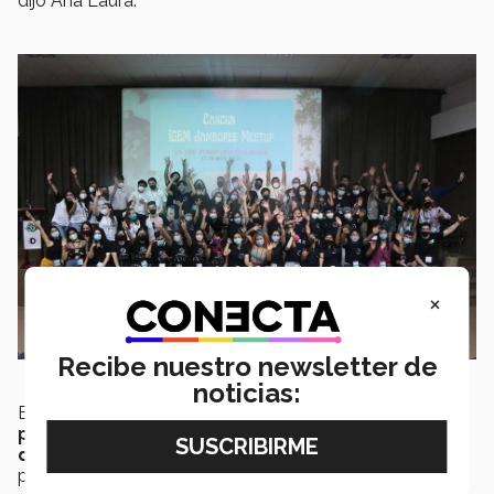
dijo Ana Laura.
×
Recibe nuestro newsletter de
noticias:
El equipo del campus Estado de México
recibió un
premio al inicio de la competencia de 2 mil 500
dólares
por parte de iGEM para el desarrollo del
proyecto.