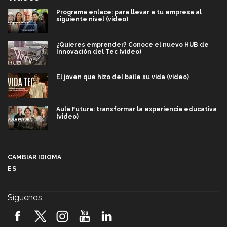
Programa enlace: para llevar a tu empresa al
siguiente nivel (video)
¿Quieres emprender? Conoce el nuevo HUB de
Innovación del Tec (video)
El joven que hizo del baile su vida (video)
Aula Futura: transformar la experiencia educativa
(video)
Más que un festival cultural: así es la magia de
VIBRART 2026 (video)
CAMBIAR IDIOMA
ES
Javier Guzmán: investigación con impacto social
(video)
Síguenos
¡México, en el top del mundial de robótica FIRST
2026! (video)