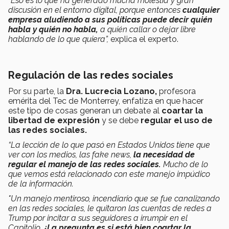
“Eso es lo que ha generado mucha molestia y gran
discusión en el entorno digital, porque entonces
cualquier
empresa aludiendo a sus políticas puede decir quién
habla y quién no habla,
a quién callar o dejar libre
hablando de lo que quiera”,
explica el experto.
Regulación de las redes sociales
Por su parte, la
Dra. Lucrecia Lozano,
profesora
emérita del Tec de Monterrey, enfatiza en que hacer
este tipo de cosas generan un debate al
coartar la
libertad de expresión
y se debe
regular el uso de
las redes sociales.
“La lección de lo que pasó en Estados Unidos tiene que
ver con los medios, las fake news,
la necesidad de
regular el manejo de las redes sociales.
Mucho de lo
que vemos está relacionado con este manejo impúdico
de la información.
"Un manejo mentiroso, incendiario que se fue canalizando
en las redes sociales, le quitaron las cuentas de redes a
Trump por incitar a sus seguidores a irrumpir en el
Capitolio,
¿La pregunta es si está bien coartar la