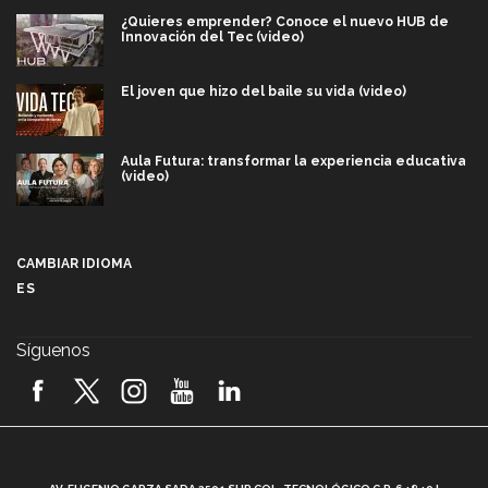
¿Quieres emprender? Conoce el nuevo HUB de
Innovación del Tec (video)
El joven que hizo del baile su vida (video)
Aula Futura: transformar la experiencia educativa
(video)
Más que un festival cultural: así es la magia de
VIBRART 2026 (video)
CAMBIAR IDIOMA
ES
Javier Guzmán: investigación con impacto social
(video)
Síguenos
¡México, en el top del mundial de robótica FIRST
2026! (video)
Vida Tec: Pasión, disciplina y básquetbol, con Gael
Adame (video)
A