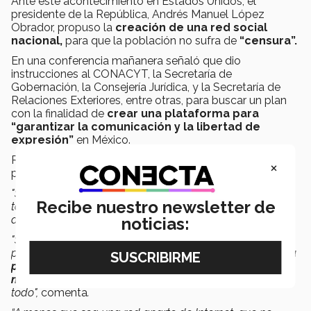
Ante este acontecimiento en Estados Unidos, el
presidente de la República, Andrés Manuel López
Obrador, propuso la
creación de una red social
nacional,
para que la población no sufra de
“censura”.
En una conferencia mañanera señaló que dio
instrucciones al CONACYT, la Secretaría de
Gobernación, la Consejería Jurídica, y la Secretaría de
Relaciones Exteriores, entre otras, para buscar un plan
con la finalidad de
crear una plataforma para
“garantizar la comunicación y la libertad de
expresión”
en México.
Respecto a si esta
red social nacional
será segura
×
para la población el catedrático comenta lo siguiente.
"Se puede crear una red sí, se puede anexar a internet
Recibe nuestro newsletter de
también, ¿será tan atractiva como lo son las redes que
actualmente operan en el ciberespacio? no se sabe.
noticias:
"Si está ligada a Internet pues va a tener los mismos
problemas que se tienen en el entorno, entonces,
ver esta
propuesta como una forma de tener mayor seguridad,
no lo es,
quizá un poco más de control, sí, pero no del
todo",
comenta
.