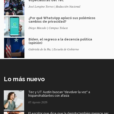
especialistas del Tec
José Longino Torres | Redacción Nacional
¿Por qué WhatsApp aplazó sus polémicos
cambios de privacidad?
Diego Macedo | Campus Toluca
Biden, el regreso a la decencia política
(opinión)
Gabriela de la Paz | Escuela de Gobierno
Lo más nuevo
Tec y UT Austin buscan "devolver la voz" a
hispanohablantes con afasia
05 Agosto 2026
El escritor que dice que la derrota también merece ser