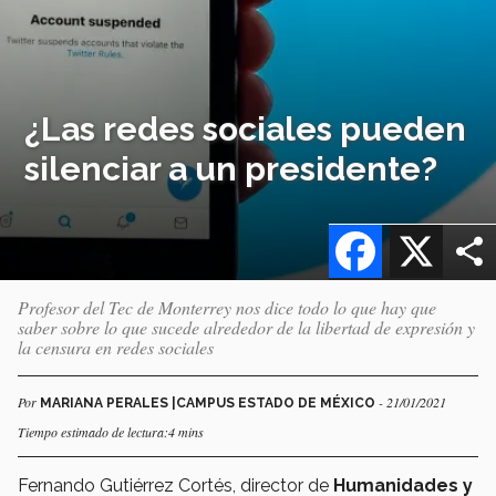
¿Las redes sociales pueden
silenciar a un presidente?
Facebook
X
Profesor del Tec de Monterrey nos dice todo lo que hay que
saber sobre lo que sucede alrededor de la libertad de expresión y
la censura en redes sociales
Por
- 21/01/2021
MARIANA PERALES |CAMPUS ESTADO DE MÉXICO
Tiempo estimado de lectura:4 mins
Fernando Gutiérrez Cortés, director de
Humanidades y