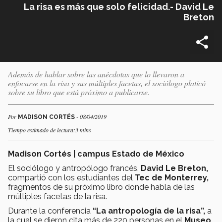
La risa es más que solo felicidad.- David Le
Breton
Además de hablar sobre las anécdotas que lo llevaron a
enfocarse en la risa y sus múltiples facetas, el sociólogo platicó
sobre su libro que está próximo a publicarse.
Por
- 08/04/2019
MADISON CORTÉS
Tiempo estimado de lectura:3 mins
Madison Cortés | campus Estado de México
El sociólogo y antropólogo francés,
David Le Breton,
compartió con los estudiantes del
Tec de Monterrey,
fragmentos de su próximo libro donde habla de las
múltiples facetas de la risa.
Durante la conferencia
“La antropología de la risa”,
a
la cual se dieron cita más de 220 personas en el
Museo