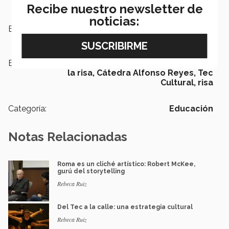
Recibe nuestro newsletter de
noticias:
Escuelas:
Humanidades y Educación
Etiquetas:
David Le Breton,
Antropología de
la risa,
Cátedra Alfonso Reyes,
Tec
Cultural,
risa
Categoría:
Educación
Notas Relacionadas
Roma es un cliché artístico: Robert McKee,
gurú del storytelling
Rebeca Ruiz
Del Tec a la calle: una estrategia cultural
Rebeca Ruiz