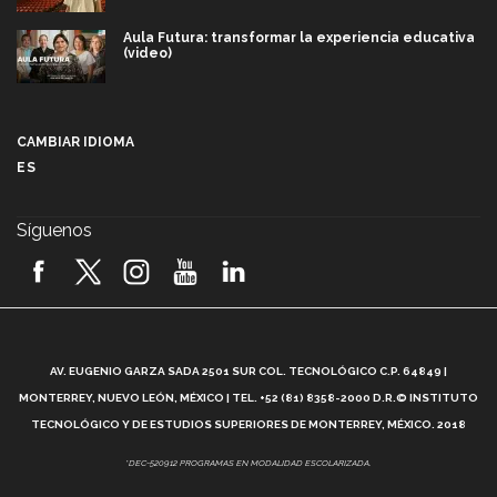
Aula Futura: transformar la experiencia educativa
(video)
Más que un festival cultural: así es la magia de
VIBRART 2026 (video)
CAMBIAR IDIOMA
ES
Javier Guzmán: investigación con impacto social
(video)
Síguenos
¡México, en el top del mundial de robótica FIRST
2026! (video)
Vida Tec: Pasión, disciplina y básquetbol, con Gael
Adame (video)
A
AV. EUGENIO GARZA SADA 2501 SUR COL. TECNOLÓGICO C.P. 64849 |
L
¿Cómo es el Modelo Educativo Tec? (video)
MONTERREY, NUEVO LEÓN, MÉXICO | TEL. +52 (81) 8358-2000 D.R.© INSTITUTO
TECNOLÓGICO Y DE ESTUDIOS SUPERIORES DE MONTERREY, MÉXICO. 2018
Vida Tec: Feminismo e Inteligencia Artificial, Paola
*DEC-520912 PROGRAMAS EN MODALIDAD ESCOLARIZADA.
Ricaurte (video)