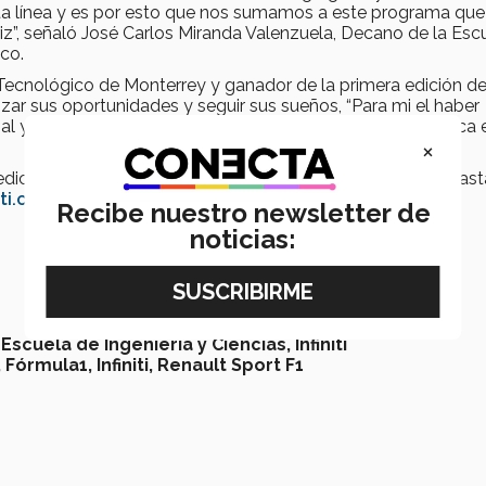
ta línea y es por esto que nos sumamos a este programa qu
z”, señaló José Carlos Miranda Valenzuela, Decano de la Esc
co.
cnológico de Monterrey y ganador de la primera edición de I
ar sus oportunidades y seguir sus sueños, “Para mi el haber
l y profesional, sigan sus sueños, es una oportunidad única 
×
dición 2018 de Infiniti Engineering Academy envía tu CV hast
ti.com
Recibe nuestro newsletter de
noticias:
Escuela de Ingeniería y Ciencias,
Infiniti
,
Fórmula1,
Infiniti,
Renault Sport F1