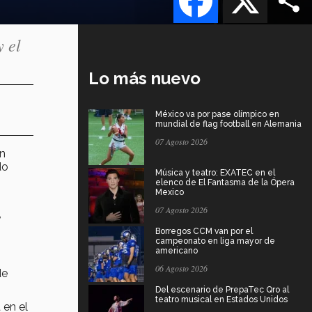
y el
Lo más nuevo
México va por pase olímpico en
mundial de flag football en Alemania
07 Agosto 2026
en
do
Música y teatro: EXATEC en el
elenco de El Fantasma de la Ópera
Mexico
07 Agosto 2026
,
Borregos CCM van por el
campeonato en liga mayor de
americano
06 Agosto 2026
de
Del escenario de PrepaTec Qro al
teatro musical en Estados Unidos
en el