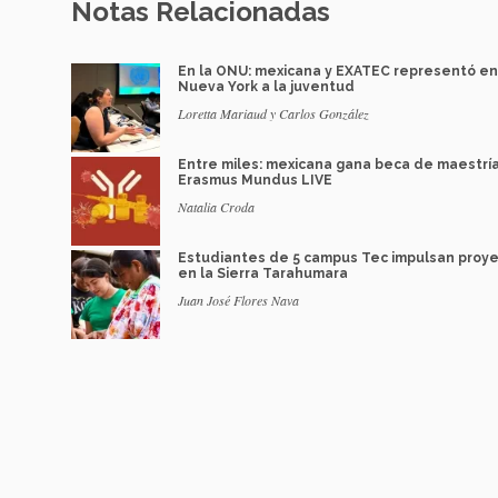
Notas Relacionadas
En la ONU: mexicana y EXATEC representó en
Nueva York a la juventud
Loretta Mariaud y Carlos González
Entre miles: mexicana gana beca de maestrí
Erasmus Mundus LIVE
Natalia Croda
Estudiantes de 5 campus Tec impulsan proy
en la Sierra Tarahumara
Juan José Flores Nava