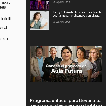
06 Agosto 2026
e busca
uela
Tec y UT Austin buscan "devolver la
voz" a hispanohablantes con afasia
nfiniti
05 Agosto 2026
en el
a el 10
Programa enlace: para llevar a tu