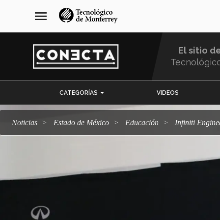
Pasar
navegación
menu
al
principal
contenido
principal
El sitio d
Tecnológic
Menu
CATEGORÍAS
VIDEOS
Comunidad
Noticias
Estado de México
Educación
Infiniti Engi