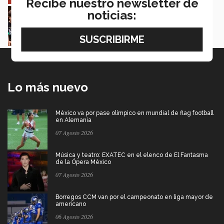
Recibe nuestro newsletter de
Estudiantes de 5 campus Tec impulsan
noticias:
proyectos en la Sierra Tarahumara
Juan José Flores Nava
Lo más nuevo
México va por pase olímpico en mundial de flag football
en Alemania
07 Agosto 2026
Música y teatro: EXATEC en el elenco de El Fantasma
de la Ópera México
07 Agosto 2026
Borregos CCM van por el campeonato en liga mayor de
americano
06 Agosto 2026