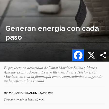
Generan energía con cada
paso
Facebook
X
El proyecto en desarrollo de Xanat Martínez Salinas, Marco
Antonio Lozano Anaya, Evelyn Illén Jardínes y Héctor Irvin
Martínez, mezcla la filantropía con el emprendimiento logrando
un beneficio a la sociedad.
Por
- 31/05/2018
MARIANA PERALES
Tiempo estimado de lectura:2 mins