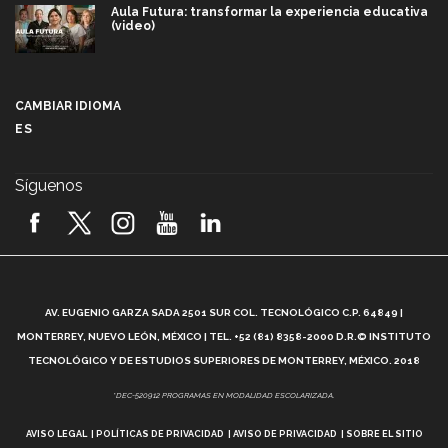
Aula Futura: transformar la experiencia educativa
(video)
Más que un festival cultural: así es la magia de
VIBRART 2026 (video)
CAMBIAR IDIOMA
ES
Javier Guzmán: investigación con impacto social
(video)
Síguenos
¡México, en el top del mundial de robótica FIRST
2026! (video)
Vida Tec: Pasión, disciplina y básquetbol, con Gael
Adame (video)
A
AV. EUGENIO GARZA SADA 2501 SUR COL. TECNOLÓGICO C.P. 64849 |
L
¿Cómo es el Modelo Educativo Tec? (video)
MONTERREY, NUEVO LEÓN, MÉXICO | TEL. +52 (81) 8358-2000 D.R.© INSTITUTO
TECNOLÓGICO Y DE ESTUDIOS SUPERIORES DE MONTERREY, MÉXICO. 2018
Vida Tec: Feminismo e Inteligencia Artificial, Paola
*DEC-520912 PROGRAMAS EN MODALIDAD ESCOLARIZADA.
Ricaurte (video)
AVISO LEGAL
POLÍTICAS DE PRIVACIDAD
AVISO DE PRIVACIDAD
SOBRE EL SITIO