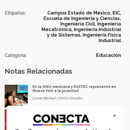
Etiquetas:
Campus Estado de México,
EIC,
Escuela de Ingeniería y Ciencias,
Ingeniería Civil,
Ingeniería
Mecatrónica,
Ingeniería Industrial
y de Sistemas,
Ingeniería Física
Industrial
Categoría:
Educación
Notas Relacionadas
En la ONU: mexicana y EXATEC representó en
Nueva York a la juventud
Loretta Mariaud y Carlos González
Entre miles: mexicana gana beca de maestría
×
Erasmus Mundus LIVE
Natalia Croda