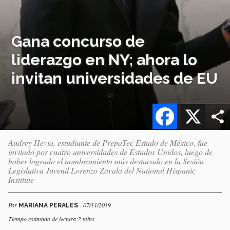
Gana concurso de
liderazgo en NY; ahora lo
invitan universidades de EU
Facebook
X
Audrey Hevia, estudiante de PrepaTec Estado de México, fue
invitado por cuatro universidades de Estados Unidos, luego de
haber logrado el nombramiento más destacado en la Sesión
Legislativa Juvenil Lorenzo Zavala del National Hispanic
Institute
Por
- 07/11/2019
MARIANA PERALES
Tiempo estimado de lectura:2 mins