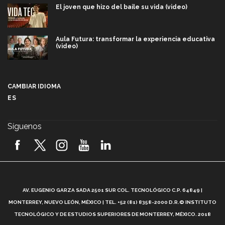
El joven que hizo del baile su vida (video)
Aula Futura: transformar la experiencia educativa
(video)
Más que un festival cultural: así es la magia de
VIBRART 2026 (video)
CAMBIAR IDIOMA
ES
Javier Guzmán: investigación con impacto social
(video)
Síguenos
¡México, en el top del mundial de robótica FIRST
2026! (video)
Vida Tec: Pasión, disciplina y básquetbol, con Gael
Adame (video)
A
AV. EUGENIO GARZA SADA 2501 SUR COL. TECNOLÓGICO C.P. 64849 |
L
¿Cómo es el Modelo Educativo Tec? (video)
MONTERREY, NUEVO LEÓN, MÉXICO | TEL. +52 (81) 8358-2000 D.R.© INSTITUTO
TECNOLÓGICO Y DE ESTUDIOS SUPERIORES DE MONTERREY, MÉXICO. 2018