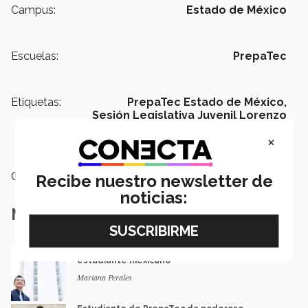
Campus:
Estado de México
Escuelas:
PrepaTec
Etiquetas:
PrepaTec Estado de México,
Sesión Legislativa Juvenil Lorenzo
Zavala,
National Hispanic Institute,
×
Audrey Hevia
Categoría:
Educación
Recibe nuestro newsletter de
noticias:
Notas Relacionadas
“Se pelean” 9 universidades de EU a
estudiante mexicano
Mariana Perales