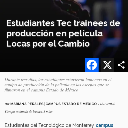
Estudiantes Tec trainees de
producción en película
Locas por el Cambio
Facebook
X
Durante tres días, los estudiantes estuvieron inmersos en el
equipo de producción de la película en las escenas que se
filmaron en el campus Estado de México
Por
- 18/12/2020
MARIANA PERALES |CAMPUS ESTADO DE MÉXICO
Tiempo estimado de lectura:5 mins
Estudiantes del Tecnológico de Monterrey,
campus