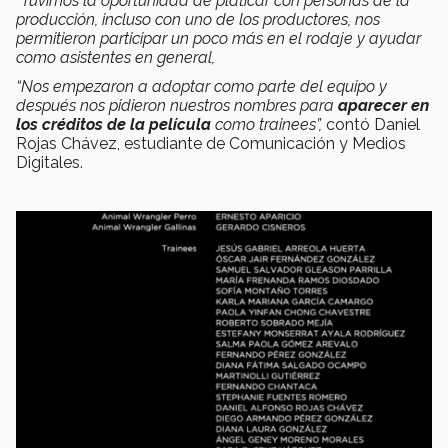
“Tuvimos la oportunidad de platicar con personas de la
producción, incluso con uno de los productores, nos
permitieron participar un poco más en el rodaje y ayudar
como asistentes en general,
“Nos empezaron a adoptar como parte del equipo y
después nos pidieron nuestros nombres para
aparecer en
los créditos de la película
como trainees”,
contó Daniel
Rojas Chávez, estudiante de Comunicación y Medios
Digitales.