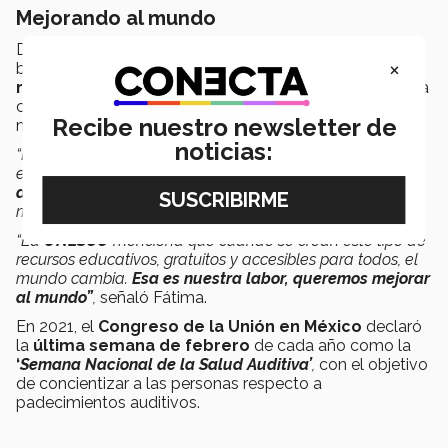
Mejorando al mundo
De acuerdo con la profesora Fátima, a través de
×
bloques formativos el Tec de Monterrey busca
crear
recursos abiertos a nivel mundial
y disponibles para
cualquier persona u organización que lo requiera de
Recibe nuestro newsletter de
manera gratuita.
noticias:
“En uno de los bloques formativos en donde doy clase,
estamos haciendo
un recurso educativo
de la
discapacidad auditiva
para que cualquier profesor del
mundo lo pueda descargar.
“La
UNESCO
menciona que cuando se crean este tipo de
recursos educativos, gratuitos y accesibles para todos, el
mundo cambia.
Esa es nuestra labor, queremos mejorar
al mundo”
,
señaló Fátima.
En 2021, el
Congreso de la Unión en México
declaró
la
última semana de febrero
de cada año como la
‘
Semana Nacional de la Salud Auditiva’
,
con el objetivo
de concientizar a las personas respecto a
padecimientos auditivos.