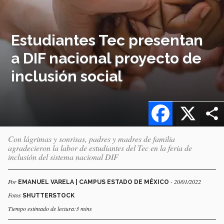
Estudiantes Tec presentan
a DIF nacional proyecto de
inclusión social
Facebook
X
Con lágrimas y sonrisas, padres y madres de familia
agradecieron la labor de estudiantes del Tec en la feria de
inclusión del sistema nacional DIF
Por
- 20/01/2022
EMANUEL VARELA | CAMPUS ESTADO DE MÉXICO
Fotos
SHUTTERSTOCK
Tiempo estimado de lectura:3 mins