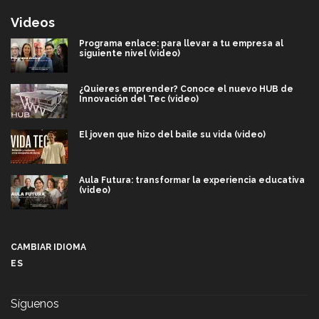
Videos
Programa enlace: para llevar a tu empresa al
siguiente nivel (video)
¿Quieres emprender? Conoce el nuevo HUB de
Innovación del Tec (video)
El joven que hizo del baile su vida (video)
Aula Futura: transformar la experiencia educativa
(video)
Más que un festival cultural: así es la magia de
VIBRART 2026 (video)
CAMBIAR IDIOMA
ES
Javier Guzmán: investigación con impacto social
(video)
Síguenos
¡México, en el top del mundial de robótica FIRST