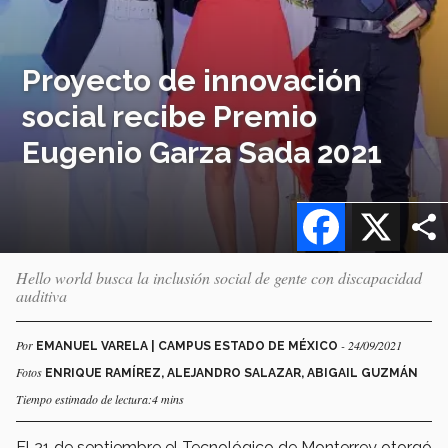
Proyecto de innovación
social recibe Premio
Eugenio Garza Sada 2021
Facebook
X
Hello world busca la inclusión social de gente con discapacidad
auditiva
Por
- 24/09/2021
EMANUEL VARELA | CAMPUS ESTADO DE MÉXICO
Fotos
ENRIQUE RAMÍREZ, ALEJANDRO SALAZAR, ABIGAIL GUZMÁN
Tiempo estimado de lectura:4 mins
El 21 de septiembre el Tecnológico de Monterrey otorgó