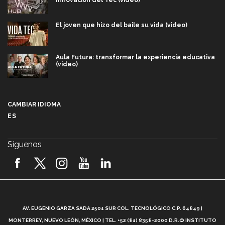
Innovación del Tec (video)
El joven que hizo del baile su vida (video)
Aula Futura: transformar la experiencia educativa
(video)
Más que un festival cultural: así es la magia de
VIBRART 2026 (video)
CAMBIAR IDIOMA
ES
Javier Guzmán: investigación con impacto social
(video)
Síguenos
¡México, en el top del mundial de robótica FIRST
2026! (video)
Vida Tec: Pasión, disciplina y básquetbol, con Gael
Adame (video)
A
AV. EUGENIO GARZA SADA 2501 SUR COL. TECNOLÓGICO C.P. 64849 |
L
¿Cómo es el Modelo Educativo Tec? (video)
MONTERREY, NUEVO LEÓN, MÉXICO | TEL. +52 (81) 8358-2000 D.R.© INSTITUTO