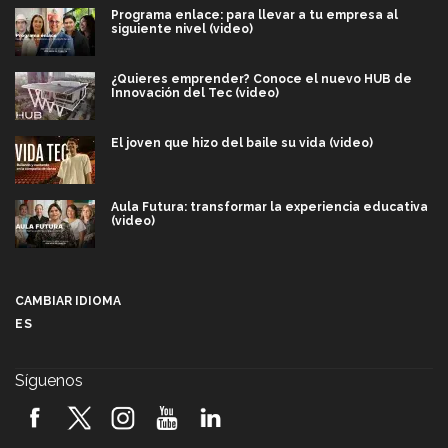
Programa enlace: para llevar a tu empresa al
siguiente nivel (video)
¿Quieres emprender? Conoce el nuevo HUB de
Innovación del Tec (video)
El joven que hizo del baile su vida (video)
Aula Futura: transformar la experiencia educativa
(video)
Más que un festival cultural: así es la magia de
VIBRART 2026 (video)
CAMBIAR IDIOMA
ES
Javier Guzmán: investigación con impacto social
(video)
Síguenos
¡México, en el top del mundial de robótica FIRST
2026! (video)