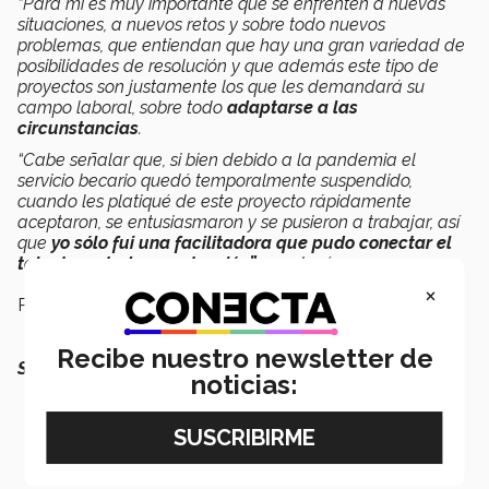
“Para mí es muy importante que se enfrenten a nuevas
situaciones, a nuevos retos y sobre todo nuevos
problemas, que entiendan que hay una gran variedad de
posibilidades de resolución y que además este tipo de
proyectos son justamente los que les demandará su
campo laboral, sobre todo
adaptarse a las
circunstancias
.
“Cabe señalar que, si bien debido a la pandemia el
servicio becario quedó temporalmente suspendido,
cuando les platiqué de este proyecto rápidamente
aceptaron, se entusiasmaron y se pusieron a trabajar, así
que
yo sólo fui una facilitadora que pudo conectar el
talento en toda su extensión”,
concluyó.
×
Para ver el producto final da click
aquí
Recibe nuestro newsletter de
SEGURO QUERRÁS LEER TAMBIÉN:
noticias: