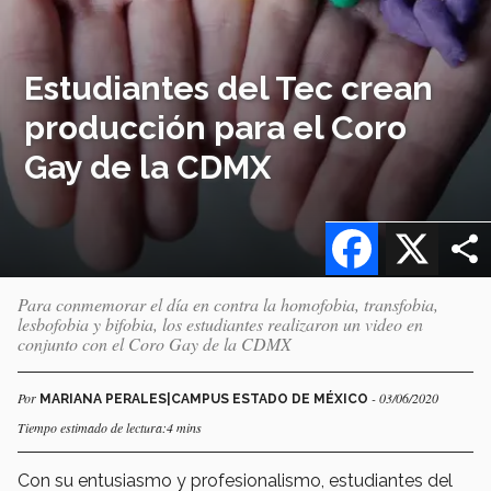
Estudiantes del Tec crean
producción para el Coro
Gay de la CDMX
Facebook
X
Para conmemorar el día en contra la homofobia, transfobia,
lesbofobia y bifobia, los estudiantes realizaron un video en
conjunto con el Coro Gay de la CDMX
Por
- 03/06/2020
MARIANA PERALES|CAMPUS ESTADO DE MÉXICO
Tiempo estimado de lectura:4 mins
Con su entusiasmo y profesionalismo, estudiantes del