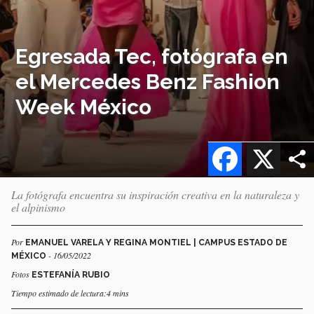
Egresada Tec, fotógrafa en
el Mercedes Benz Fashion
Week México
Facebook
X
La fotógrafa encuentra su inspiración creativa en la naturaleza y
el alpinismo
Por
EMANUEL VARELA Y REGINA MONTIEL | CAMPUS ESTADO DE
- 16/05/2022
MÉXICO
Fotos
ESTEFANÍA RUBIO
Tiempo estimado de lectura:4 mins