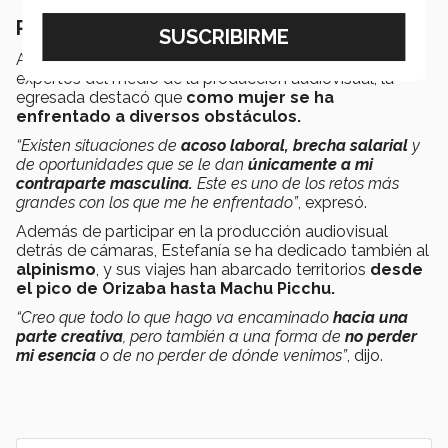
Retos
A través de sus experiencias y conversaciones con
expertos del medio de la producción audiovisual, la
egresada destacó que
como mujer se ha
enfrentado a diversos obstáculos.
“Existen situaciones de
acoso laboral, brecha salarial
y
de oportunidades que se le dan
únicamente a mi
contraparte masculina.
Este es uno de los retos más
grandes con los que me he enfrentado”
, expresó.
Además de participar en la producción audiovisual
detrás de cámaras, Estefanía se ha dedicado también al
alpinismo
, y sus viajes han abarcado territorios
desde
el pico de Orizaba hasta Machu Picchu.
“Creo que todo lo que hago va encaminado
hacia una
parte creativa
, pero también a una forma de
no perder
mi esencia
o de no perder de dónde venimos”
, dijo.