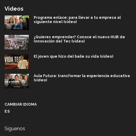
Videos
Programa enlace: para llevar a tu empresa al
siguiente nivel (video)
¿Quieres emprender? Conoce el nuevo HUB de
Innovación del Tec (video)
El joven que hizo del baile su vida (video)
Aula Futura: transformar la experiencia educativa
(video)
Más que un festival cultural: así es la magia de
VIBRART 2026 (video)
CAMBIAR IDIOMA
ES
Javier Guzmán: investigación con impacto social
(video)
Síguenos
¡México, en el top del mundial de robótica FIRST