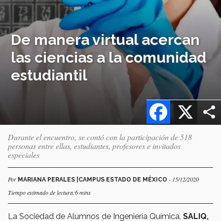
De manera virtual acercan
las ciencias a la comunidad
estudiantil
Facebook
X
Durante el encuentro, se contó con la participación de 518
personas entre ellas, estudiantes, profesores e invitados
especiales
Por
- 15/12/2020
MARIANA PERALES |CAMPUS ESTADO DE MÉXICO
Tiempo estimado de lectura:6 mins
La Sociedad de Alumnos de Ingeniería Química,
SALIQ,