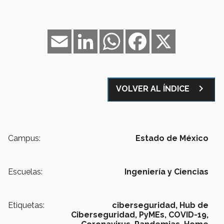
Email
LinkedIn
WhatsApp
Facebook
X
navigate_next
VOLVER AL ÍNDICE
Campus:
Estado de México
Escuelas:
Ingeniería y Ciencias
Etiquetas:
ciberseguridad,
Hub de
Ciberseguridad,
PyMEs,
COVID-19,