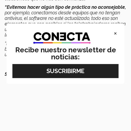
“Evitemos hacer algún tipo de práctica no aconsejable,
por ejemplo, conectarnos desde equipos que no tengan
antivirus, el software no esté actualizado, todo eso son
elementos que son posibles si los teletrabajadores reciben
una suficiente guía de buenas prácticas para que nuestra
×
labor dentro de la empresa en remoto sea segura”.
“Es importante tomar en cuenta estas recomendaciones
Recibe nuestro newsletter de
básicas en materia de ciberseguridad de manera
urgente”, concluyó.
noticias:
SEGURO QUERRÁS LEER: