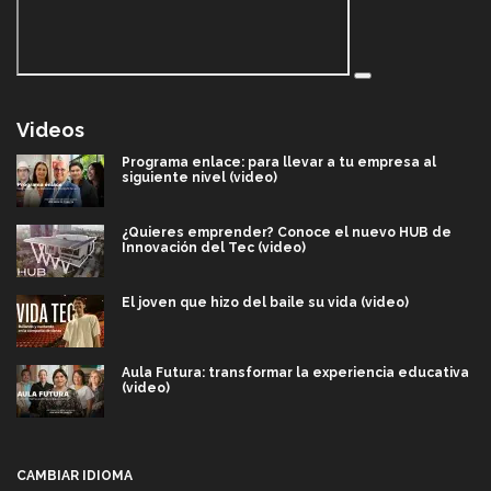
Videos
Programa enlace: para llevar a tu empresa al
siguiente nivel (video)
¿Quieres emprender? Conoce el nuevo HUB de
Innovación del Tec (video)
El joven que hizo del baile su vida (video)
Aula Futura: transformar la experiencia educativa
(video)
Más que un festival cultural: así es la magia de
VIBRART 2026 (video)
CAMBIAR IDIOMA