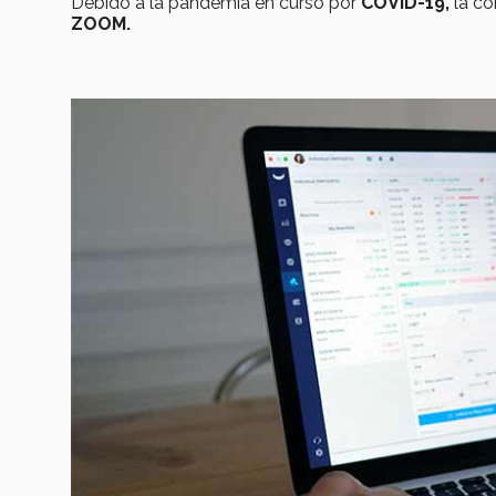
Debido a la pandemia en curso por
COVID-19,
la co
ZOOM.