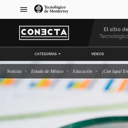
Pasar
navegación
menu
al
principal
contenido
principal
El sitio d
Tecnológic
Menu
CATEGORÍAS
VIDEOS
Comunidad
Noticias
Estado de México
Educación
¡Con lupa! E