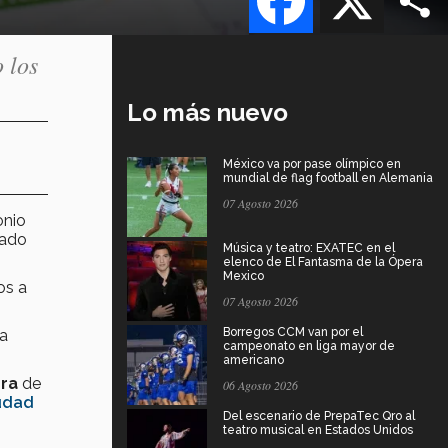
 los
Lo más nuevo
México va por pase olímpico en
mundial de flag football en Alemania
07 Agosto 2026
onio
zado
Música y teatro: EXATEC en el
elenco de El Fantasma de la Ópera
Mexico
os a
07 Agosto 2026
Borregos CCM van por el
na
campeonato en liga mayor de
americano
era
de
06 Agosto 2026
udad
Del escenario de PrepaTec Qro al
teatro musical en Estados Unidos