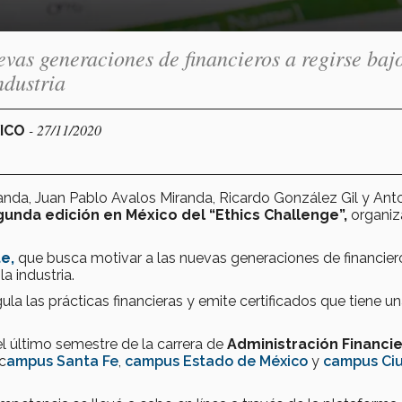
evas generaciones de financieros a regirse bajo
ndustria
- 27/11/2020
XICO
anda, Juan Pablo Avalos Miranda, Ricardo González Gil y Ant
unda edición en México del “Ethics Challenge”,
organi
te,
que busca motivar a las nuevas generaciones de financier
a industria.
la las prácticas financieras y emite certificados que tiene u
l último semestre de la carrera de
Administración Financi
c
ampus Santa Fe
,
campus Estado de México
y
campus Ci