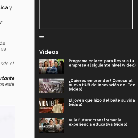
tica
y
r
 de
hea
Videos
Programa enlace: para llevar a tu
esde el
empresa al siguiente nivel (video)
rtante
¿Quieres emprender? Conoce el
os este
nuevo HUB de Innovación del Tec
(video)
El joven que hizo del baile su vida
(video)
Aula Futura: transformar la
experiencia educativa (video)