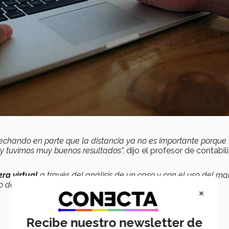
echando en parte que la distancia ya no es importante porque
y tuvimos muy buenos resultados”,
dijo el profesor de contabil
ra virtual
a través del análisis de un caso y con el uso del m
 de las faltas éticas”,
explicó Miguel Ángel Rendón.
×
Recibe nuestro newsletter de