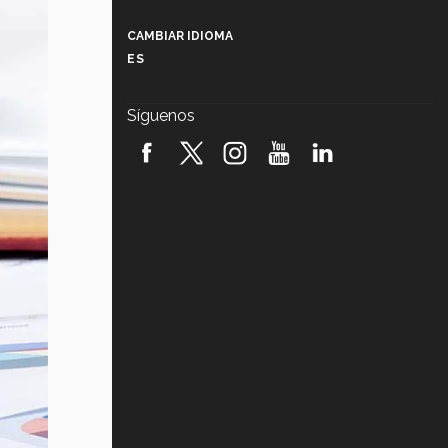
Más que un festival cultural: así es
la magia de VIBRART 2026 (video)
CAMBIAR IDIOMA
ES
Javier Guzmán: investigación con
impacto social (video)
Síguenos
¡México, en el top del mundial de
robótica FIRST 2026! (video)
Vida Tec: Pasión, disciplina y
básquetbol, con Gael Adame
(video)
¿Cómo es el Modelo Educativo
Tec? (video)
Vida Tec: Feminismo e Inteligencia
Artificial, Paola Ricaurte (video)