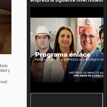
empresa al siguiente nivel (video)
 todo
idad y
anual