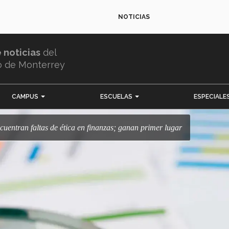
NOTICIAS
e noticias
del
o de Monterrey
CAMPUS
ESCUELAS
ESPECIALE
ncuentran faltas de ética en finanzas; ganan primer lugar