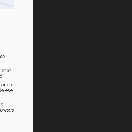
ico
 ética
ó.
tor en
e ese
es
mpresas