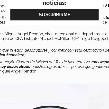
noticias:
oportunidad de estudiar un caso e identificar las
faltas de é
evitar este tipo de incidencias.
 diez minutos
faltas de ética en el caso ante jueces del secto
nes muy importantes en empresas reconocidas”,
agregó Heber
n Miguel Ángel Rendón, director regional del departamento
parte de CFA Institute Michael McMillan, CFA, Iñigo Bengoec
que puedan desarrollarse y competir con esta certificación d
ica financiera,
 la región Ciudad de México del Tec de Monterrey
es muy impo
 muy desarrollada
nuestros egresados es por eso que generam
 Miguel Ángel Rendón.