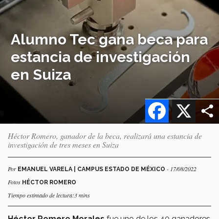
Alumno Tec gana beca para
estancia de investigación
en Suiza
Facebook
X
Héctor Romero, ganador de la beca, realizará una estancia de
investigación de tres meses en Suiza
Por
- 17/08/2022
EMANUEL VARELA | CAMPUS ESTADO DE MÉXICO
Fotos
HÉCTOR ROMERO
Tiempo estimado de lectura:3 mins
Héctor Romero Morales
fue uno de los 40 ganadores