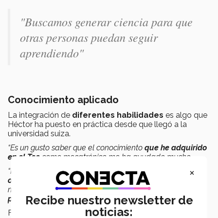
"Buscamos generar ciencia para que
otras personas puedan seguir
aprendiendo"
Conocimiento aplicado
La integración de
diferentes habilidades
es algo que
Héctor ha puesto en práctica desde que llegó a la
universidad suiza.
“Es un gusto saber que el conocimiento
que he adquirido
en el Tec
como mecatrónico me ha ayudado mucho.
×
“Pero también ha sido un reto aplicar conocimientos de
otras ingenierías
fuera de lo que es la parte de
mecatrónica o de software. He aprendido mucho de
Recibe nuestro newsletter de
procesamiento de imágenes
, entre otras cosas”;
señaló.
noticias:
Finalmente, Héctor destacó que el Tec le ha ayudado a