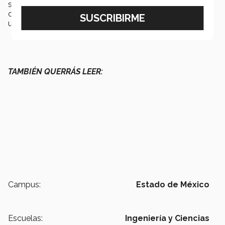
ser una persona que,
sin importar la dificultad
de un
obstáculo,
encuentra la solución
a los problemas de
una u otra forma.
TAMBIÉN QUERRÁS LEER:
Campus:
Estado de México
Escuelas:
Ingeniería y Ciencias