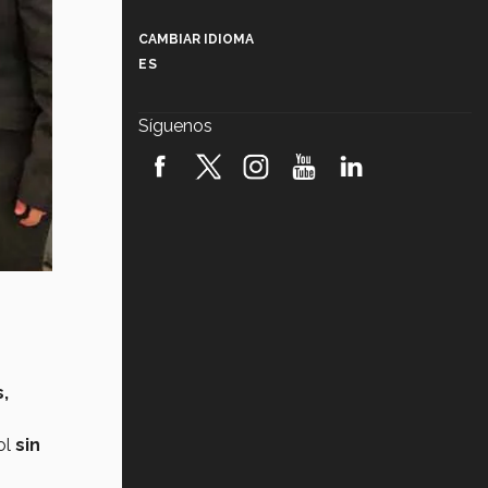
Más que un festival cultural: así es
la magia de VIBRART 2026 (video)
CAMBIAR IDIOMA
ES
Javier Guzmán: investigación con
impacto social (video)
Síguenos
¡México, en el top del mundial de
robótica FIRST 2026! (video)
Vida Tec: Pasión, disciplina y
básquetbol, con Gael Adame
(video)
¿Cómo es el Modelo Educativo
Tec? (video)
Vida Tec: Feminismo e Inteligencia
Artificial, Paola Ricaurte (video)
,
ol
sin