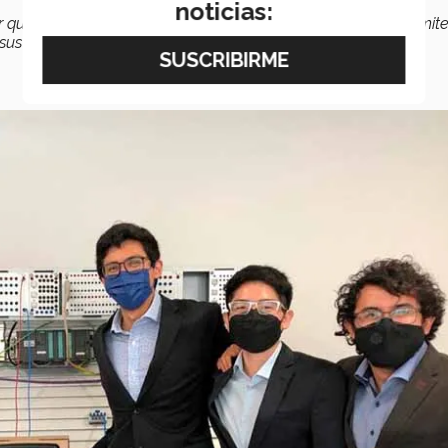
noticias:
er que este tipo de proyectos de GENERAC con el Tec les permit
us clases”,
mencionó.