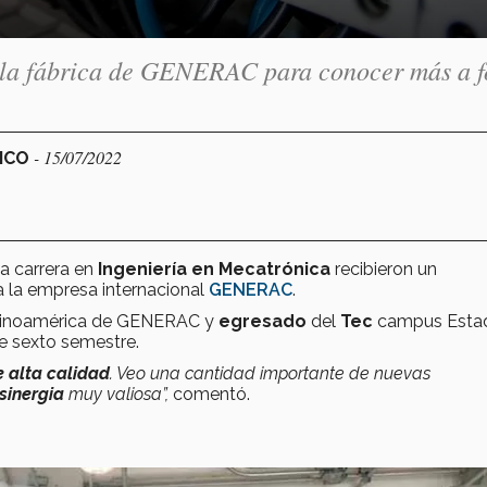
a la fábrica de GENERAC para conocer más a 
- 15/07/2022
XICO
a carrera en
Ingeniería en Mecatrónica
recibieron un
 la empresa internacional
GENERAC
.
 Latinoamérica de GENERAC y
egresado
del
Tec
campus Esta
e sexto semestre.
e alta calidad
. Veo una cantidad importante de nuevas
sinergia
muy valiosa”,
comentó.