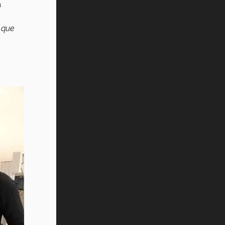
a
 que