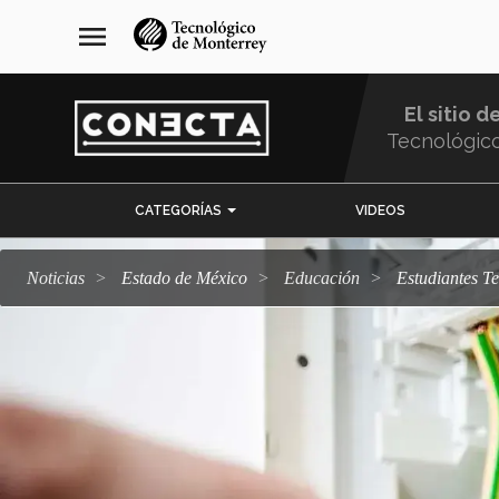
Pasar
navegación
menu
al
principal
contenido
principal
El sitio d
Tecnológic
Menu
CATEGORÍAS
VIDEOS
Comunidad
Noticias
Estado de México
Educación
Estudiantes