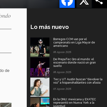
fondo
Lo más nuevo
Borregos CCM van por el
campeonato en Liga Mayor de
americano
06 Agosto 2026
De PrepaTec Qro al mundo: el
escenario donde nació un gran
sueño
do de
06 Agosto 2026
Tec y UT Austin buscan "devolver la
voz" a hispanohablantes con afasia
05 Agosto 2026
En la ONU: mexicana y EXATEC
representó en Nueva York a la
juventud