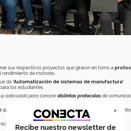
er sus respectivos proyectos que giraron en torno a
protoc
el rendimiento de motores.
que de
‘Automatización de sistemas de manufactura’
ara los estudiantes.
muy adecuado para conocer
distintos protocolos
de comunicac
×
s
que realizaron los estudiantes de
investigación
y con distinto
irector asociado de la
Escuela de Ingeniería y Ciencias
Recibe nuestro newsletter de