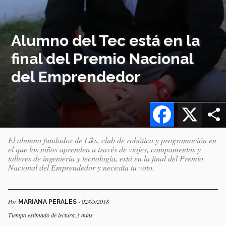
Alumno del Tec está en la
final del Premio Nacional
del Emprendedor
Facebook
X
El alumno fundador de Liks, club de robótica y programación en
el que los niños aprenden a través de viajes, campamentos y
talleres de ingeniería y tecnología, está en la final del Premio
Nacional del Emprendedor y necesita tu voto.
Por
- 02/05/2018
MARIANA PERALES
Tiempo estimado de lectura:3 mins