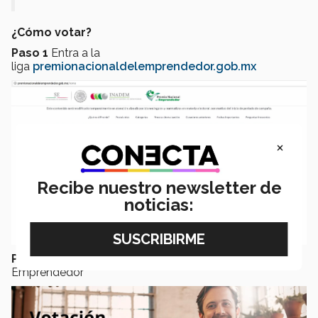
¿Cómo votar?
Paso 1
Entra a la
liga
premionacionaldelemprendedor.gob.mx
×
Recibe nuestro newsletter de
noticias:
Paso 2
Selecciona la categoría VIII b Estudiante
Emprendedor