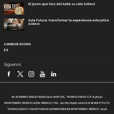
El joven que hizo del baile su vida (video)
Aula Futura: transformar la experiencia educativa
(video)
Más que un festival cultural: así es la magia de
VIBRART 2026 (video)
CAMBIAR IDIOMA
ES
Javier Guzmán: investigación con impacto social
(video)
Síguenos
¡México, en el top del mundial de robótica FIRST
2026! (video)
Vida Tec: Pasión, disciplina y básquetbol, con Gael
Adame (video)
A
AV. EUGENIO GARZA SADA 2501 SUR COL. TECNOLÓGICO C.P. 64849 |
L
¿Cómo es el Modelo Educativo Tec? (video)
MONTERREY, NUEVO LEÓN, MÉXICO | TEL. +52 (81) 8358-2000 D.R.© INSTITUTO
TECNOLÓGICO Y DE ESTUDIOS SUPERIORES DE MONTERREY, MÉXICO. 2018