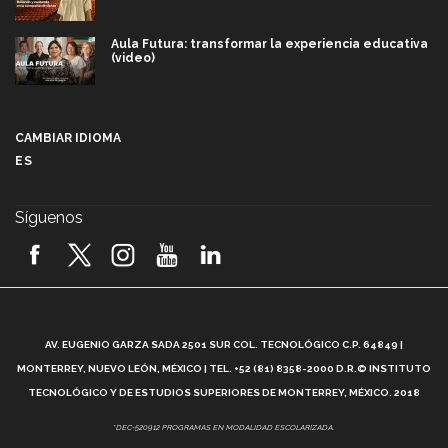
Aula Futura: transformar la experiencia educativa
(video)
Más que un festival cultural: así es la magia de
VIBRART 2026 (video)
CAMBIAR IDIOMA
ES
Javier Guzmán: investigación con impacto social
(video)
Síguenos
¡México, en el top del mundial de robótica FIRST
2026! (video)
Vida Tec: Pasión, disciplina y básquetbol, con Gael
Adame (video)
A
AV. EUGENIO GARZA SADA 2501 SUR COL. TECNOLÓGICO C.P. 64849 |
L
¿Cómo es el Modelo Educativo Tec? (video)
MONTERREY, NUEVO LEÓN, MÉXICO | TEL. +52 (81) 8358-2000 D.R.© INSTITUTO
TECNOLÓGICO Y DE ESTUDIOS SUPERIORES DE MONTERREY, MÉXICO. 2018
Vida Tec: Feminismo e Inteligencia Artificial, Paola
*DEC-520912 PROGRAMAS EN MODALIDAD ESCOLARIZADA.
Ricaurte (video)