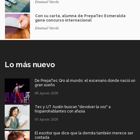
Emanuel Varela
Con su carta, alumna de PrepaTec Esmeralda
gana concurso internacional
Emanuel Varela
Lo más nuevo
De PrepaTec Qro al mundo: el escenario donde nació un
gran sueño
06 Agosto 2026
Tec y UT Austin buscan "devolver la voz" a
hispanohablantes con afasia
05 Agosto 2026
El escritor que dice que la derrota también merece ser
contada