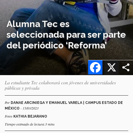
Alumna Tec es
seleccionada para ser parte
del periódico ‘Reforma’
Facebook
X
La estudiante Tec colaborará con jóvenes de universidades
públicas y privada
Por
DANAE ARCINIEGA Y EMANUEL VARELA | CAMPUS ESTADO DE
- 15/03/2023
MÉXICO
Fotos
KATHIA BEJARANO
Tiempo estimado de lectura:3 mins