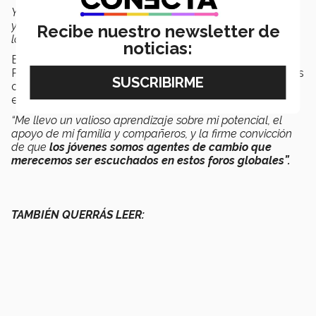
Yo misma lo veía como algo muy lejano, no pensaba que
yo
tendría la oportunidad
de ser parte de un evento de
Recibe nuestro newsletter de
la ONU a mis
22 años
y siendo estudiante”,
resaltó.
noticias:
Esta experiencia significó un
punto de inflexión
para
Paula en su confianza personal y en la percepción de las
oportunidades que los jóvenes pueden tener en la
escena mundial.
“Me llevo un valioso aprendizaje sobre mi potencial, el
apoyo de mi familia y compañeros, y la firme convicción
de que
los jóvenes somos agentes de cambio que
merecemos ser escuchados en estos foros globales”.
TAMBIÉN QUERRÁS LEER: