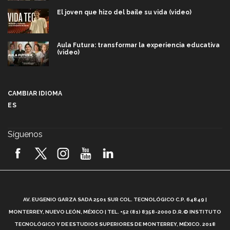
El joven que hizo del baile su vida (video)
Aula Futura: transformar la experiencia educativa
(video)
Más que un festival cultural: así es la magia de
VIBRART 2026 (video)
CAMBIAR IDIOMA
ES
Javier Guzmán: investigación con impacto social
(video)
Síguenos
¡México, en el top del mundial de robótica FIRST
2026! (video)
Vida Tec: Pasión, disciplina y básquetbol, con Gael
Adame (video)
A
AV. EUGENIO GARZA SADA 2501 SUR COL. TECNOLÓGICO C.P. 64849 |
L
¿Cómo es el Modelo Educativo Tec? (video)
MONTERREY, NUEVO LEÓN, MÉXICO | TEL. +52 (81) 8358-2000 D.R.© INSTITUTO
TECNOLÓGICO Y DE ESTUDIOS SUPERIORES DE MONTERREY, MÉXICO. 2018