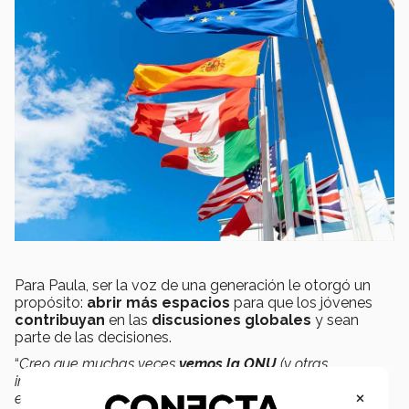
Para Paula, ser la voz de una generación le otorgó un
propósito:
abrir más espacios
para que los jóvenes
contribuyan
en las
discusiones globales
y sean
parte de las decisiones.
“
Creo que muchas veces
vemos la ONU
(y otras
instancias) como
algo inalcanzable
cuando somos
×
estudiantes o jóvenes iniciando la vida laboral.