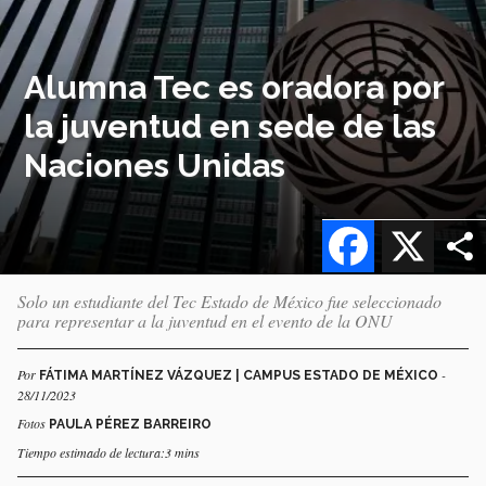
Alumna Tec es oradora por
la juventud en sede de las
Naciones Unidas
Facebook
X
Solo un estudiante del Tec Estado de México fue seleccionado
para representar a la juventud en el evento de la ONU
Por
-
FÁTIMA MARTÍNEZ VÁZQUEZ | CAMPUS ESTADO DE MÉXICO
28/11/2023
Fotos
PAULA PÉREZ BARREIRO
Tiempo estimado de lectura:3 mins