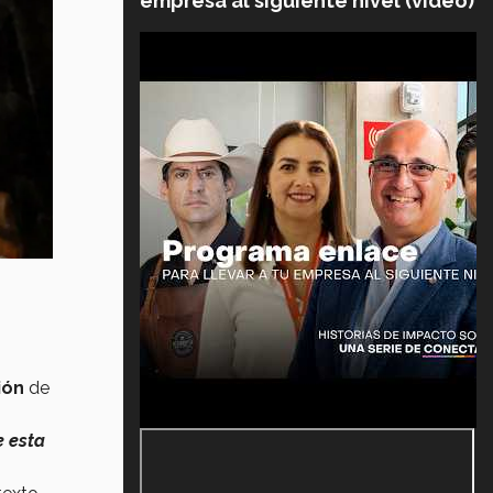
empresa al siguiente nivel (video)
ión
de
 esta