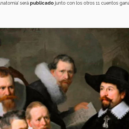
Anatomía’ será
publicado
junto con los otros 11 cuentos gan