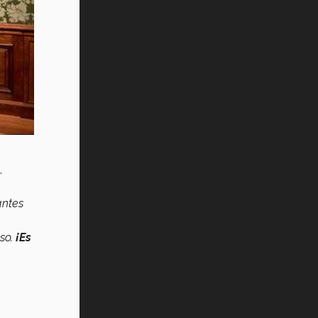
,
antes
nso.
¡Es