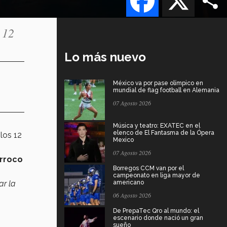
 12
Lo más nuevo
México va por pase olímpico en
mundial de flag football en Alemania
07 Agosto 2026
Música y teatro: EXATEC en el
elenco de El Fantasma de la Ópera
los 12
Mexico
07 Agosto 2026
arroco
Borregos CCM van por el
campeonato en liga mayor de
ar la
americano
06 Agosto 2026
De PrepaTec Qro al mundo: el
escenario donde nació un gran
sueño