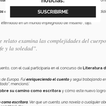
noticias:
turaleza humana y los matices
de la eternidad en un con
as complejidades del cuerpo y el alma
, explorando la pérdid
a eternidad en un mundo impregnado de misterio”
, dijo.
ste relato examina las complejidades del cuerpo
fe y la soledad”.
ento, con el cual participaría en el concurso de
Literatura d
 de Europa. Fui
enriqueciendo el cuento
y seguí trabajando en
etado”
, mencionó.’
obre su camino como escritora
y cómo este nuevo logro
 como escritora
. Ver que un cuento, una novela o cualquier ob