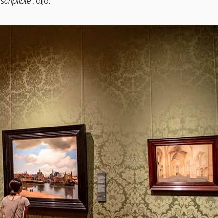
riptible”,
dijo.