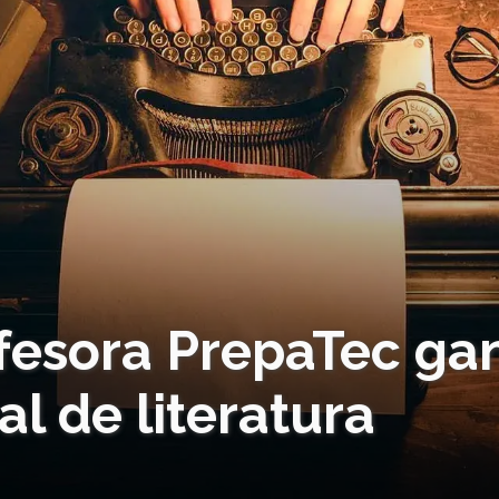
ofesora PrepaTec ga
l de literatura