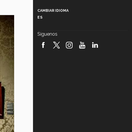
Más que un festival cultural: así es
la magia de VIBRART 2026 (video)
CAMBIAR IDIOMA
ES
Javier Guzmán: investigación con
impacto social (video)
Síguenos
¡México, en el top del mundial de
robótica FIRST 2026! (video)
Vida Tec: Pasión, disciplina y
básquetbol, con Gael Adame
(video)
¿Cómo es el Modelo Educativo
Tec? (video)
Vida Tec: Feminismo e Inteligencia
Artificial, Paola Ricaurte (video)