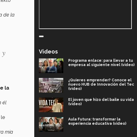
texto
a de la
 y
Videos
Programa enlace: para llevar a tu
empresa al siguiente nivel (video)
¿Quieres emprender? Conoce el
nuevo HUB de Innovación del Tec
e la
(video)
El joven que hizo del baile su vida
 él
(video)
 le
Aula Futura: transformar la
experiencia educativa (video)
ra mía