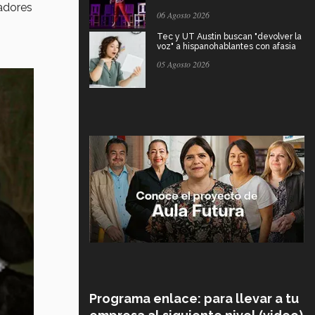
adores
06 Agosto 2026
Tec y UT Austin buscan "devolver la
voz" a hispanohablantes con afasia
05 Agosto 2026
Programa enlace: para llevar a tu