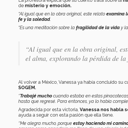
La profesora explica que su cuento trata sobre la
na
de
misterio y emoción.
“Al igual que en la obra original, este relato
examina l
fe y la soledad
.
“Es una meditación sobre la
fragilidad de la vida
y l
“Al igual que en la obra original, e
el alma, explorando la pérdida de la 
Al volver a México, Vanessa ya había concluido su cu
SOGEM.
‘’
Trabajé mucho
cuando estaba en estas pinacotecas
hasta que regresé. Para entonces, ya lo había compl
Agradecida por esta victoria,
Vanessa nos habla s
ayuda a seguir con esta pasión que ella tiene.
‘’Me alegra mucho, porque
estoy haciendo mi camino