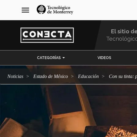
Pasar
navegación
menu
al
principal
contenido
principal
El sitio d
Tecnológic
Menu
CATEGORÍAS
VIDEOS
Comunidad
Noticias
Estado de México
Educación
Con su tinta