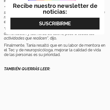
importante escuchar a sus hijas e hijos, y ver más allá.
Recibe nuestro newsletter de
“Tal vez tu hijo está reprobando o pasando por una
noticias:
situación difícil y esto puede llevar incluso a conductas de
riesgo. Realmente observen y siéntense con ellos a
escucharlos.
“Otra cosa que es muy importante es cuidar la
alimentación y las horas de sueño, pese a todas las
actividades que realicen”
, dijo.
Finalmente, Tania resaltó que en su labor de mentora en
el Tec y de neuropsicóloga, mejorar la calidad de vida
de las personas es su prioridad.
TAMBIÉN QUERRÁS LEER: