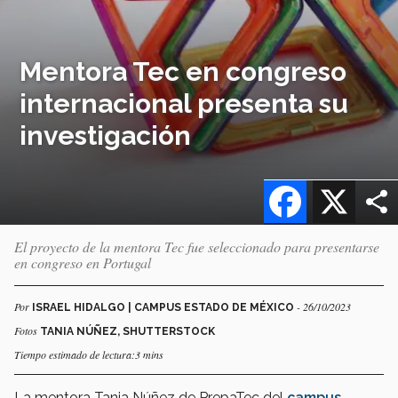
Mentora Tec en congreso
internacional presenta su
investigación
Facebook
X
El proyecto de la mentora Tec fue seleccionado para presentarse
en congreso en Portugal
Por
- 26/10/2023
ISRAEL HIDALGO | CAMPUS ESTADO DE MÉXICO
Fotos
TANIA NÚÑEZ, SHUTTERSTOCK
Tiempo estimado de lectura:3 mins
La mentora Tania Núñez de PrepaTec del
campus