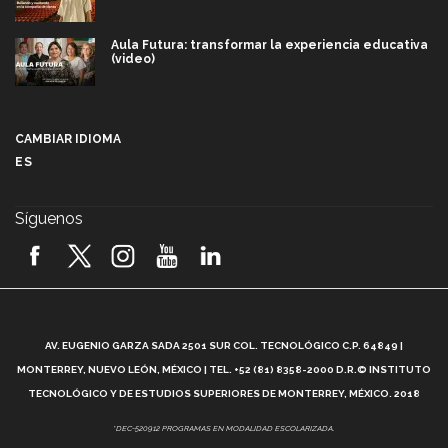
Aula Futura: transformar la experiencia educativa
(video)
Más que un festival cultural: así es la magia de
VIBRART 2026 (video)
CAMBIAR IDIOMA
ES
Javier Guzmán: investigación con impacto social
(video)
Síguenos
¡México, en el top del mundial de robótica FIRST
2026! (video)
Vida Tec: Pasión, disciplina y básquetbol, con Gael
Adame (video)
A
AV. EUGENIO GARZA SADA 2501 SUR COL. TECNOLÓGICO C.P. 64849 |
L
¿Cómo es el Modelo Educativo Tec? (video)
MONTERREY, NUEVO LEÓN, MÉXICO | TEL. +52 (81) 8358-2000 D.R.© INSTITUTO
TECNOLÓGICO Y DE ESTUDIOS SUPERIORES DE MONTERREY, MÉXICO. 2018
Vida Tec: Feminismo e Inteligencia Artificial, Paola
*DEC-520912 PROGRAMAS EN MODALIDAD ESCOLARIZADA.
Ricaurte (video)