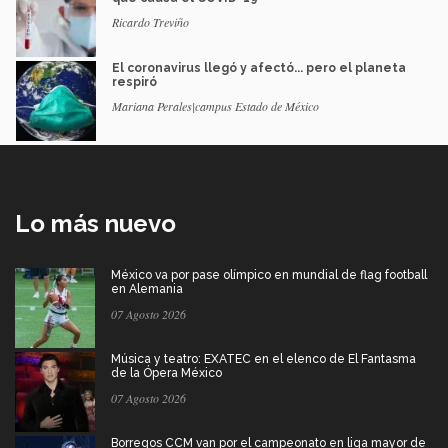
Ricardo Treviño
El coronavirus llegó y afectó... pero el planeta
respiró
Mariana Perales|campus Estado de México
Lo más nuevo
México va por pase olímpico en mundial de flag football
en Alemania
07 Agosto 2026
Música y teatro: EXATEC en el elenco de El Fantasma
de la Ópera México
07 Agosto 2026
Borregos CCM van por el campeonato en liga mayor de