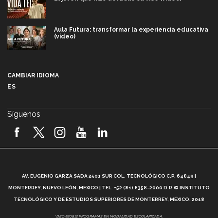
Aula Futura: transformar la experiencia educativa
(video)
Más que un festival cultural: así es la magia de
VIBRART 2026 (video)
CAMBIAR IDIOMA
ES
Javier Guzmán: investigación con impacto social
(video)
Síguenos
¡México, en el top del mundial de robótica FIRST
2026! (video)
Vida Tec: Pasión, disciplina y básquetbol, con Gael
Adame (video)
A
AV. EUGENIO GARZA SADA 2501 SUR COL. TECNOLÓGICO C.P. 64849 |
L
¿Cómo es el Modelo Educativo Tec? (video)
MONTERREY, NUEVO LEÓN, MÉXICO | TEL. +52 (81) 8358-2000 D.R.© INSTITUTO
TECNOLÓGICO Y DE ESTUDIOS SUPERIORES DE MONTERREY, MÉXICO. 2018
Vida Tec: Feminismo e Inteligencia Artificial, Paola
*DEC-520912 PROGRAMAS EN MODALIDAD ESCOLARIZADA.