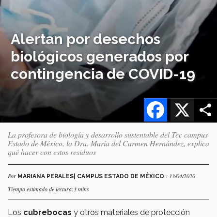
Alertan por desechos
biológicos generados por
contingencia de COVID-19
Facebook
X
La profesora de biología y desarrollo sustentable del Tec campus
Estado de México, la Dra. María del Carmen Hernández, explica
qué hacer con estos residuos
Por
- 13/04/2020
MARIANA PERALES| CAMPUS ESTADO DE MÉXICO
Tiempo estimado de lectura:3 mins
Los
cubrebocas
y otros materiales de protección