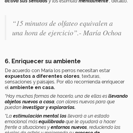
activa sus sentidos
y los estimula
mentalmente
”,
detalló.
“15 minutos de olfateo equivalen a
una hora de ejercicio”.- María Ochoa
6. Enriquecer su ambiente
De acuerdo con María los perros necesitan estar
expuestos a diferentes olores
, texturas,
sensaciones y paisajes. Por ello recomienda enriquecer
el
ambiente en casa.
“Hay muchas formas de hacerlo, una de ellas es
llevando
objetos nuevos a casa
, con olores nuevos para que
puedan
investigar y explorarlos.
“La
estimulación mental los
llevará a un estado
emocional más
equilibrado
que le ayudará a hacer
frente a situaciones y
entornos nuevos
, reduciendo los
niveles de estrés y mejorando su
proceso de