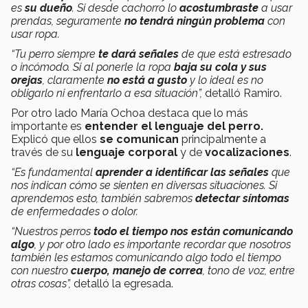
es
su dueño
. Si desde cachorro lo
acostumbraste
a usar
prendas, seguramente
no tendrá ningún problema
con
usar ropa.
“Tu perro siempre
te dará señales
de que está estresado
o incómodo. Si al ponerle la ropa
baja su cola y sus
orejas
, claramente
no está a gusto
y lo ideal es no
obligarlo ni enfrentarlo a esa situación”,
detalló Ramiro.
Por otro lado María Ochoa destaca que lo más
importante es
entender el lenguaje del perro.
Explicó que ellos
se comunican
principalmente a
través de su
lenguaje corporal
y de
vocalizaciones
.
“Es fundamental
aprender a identificar las señales
que
nos indican cómo se sienten en diversas situaciones. Si
aprendemos esto, también sabremos
detectar síntomas
de enfermedades o dolor.
“Nuestros perros
todo el tiempo nos están comunicando
algo
, y por otro lado es importante recordar que nosotros
también les estamos comunicando algo todo el tiempo
con nuestro
cuerpo, manejo de correa
, tono de voz, entre
otras cosas”,
detalló la egresada.