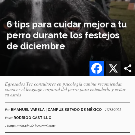
6 tips para cuidar mejor a tu
perro durante los festejos
de diciembre
Facebook
X
Egresados Tec consultores en psicología canina recomiendan
conocer el lenguaje corporal del perro para entenderlo y evitar
su estrés
Por
- 15/12/2022
EMANUEL VARELA | CAMPUS ESTADO DE MÉXICO
Fotos
RODRIGO CASTILLO
Tiempo estimado de lectura:6 mins