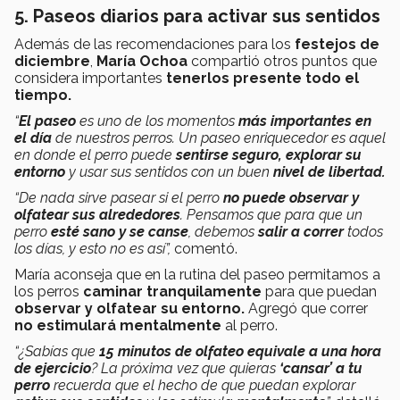
5. Paseos diarios para activar sus sentidos
Además de las recomendaciones para los
festejos de
diciembre
,
María Ochoa
compartió otros puntos que
considera importantes
tenerlos presente todo el
tiempo.
“
El paseo
es uno de los momentos
más importantes en
el día
de nuestros perros. Un paseo enriquecedor es aquel
en donde el perro puede
sentirse seguro, explorar su
entorno
y usar sus sentidos con un buen
nivel de libertad.
“De nada sirve pasear si el perro
no puede observar y
olfatear sus alrededores
. Pensamos que para que un
perro
esté sano y se canse
, debemos
salir a correr
todos
los días, y esto no es así”,
comentó.
María aconseja que en la rutina del paseo permitamos a
los perros
caminar tranquilamente
para que puedan
observar y olfatear su entorno.
Agregó que correr
no estimulará mentalmente
al perro.
“¿Sabías que
15 minutos de olfateo equivale a una hora
de ejercicio
? La próxima vez que quieras
‘cansar’ a tu
perro
recuerda que el hecho de que puedan explorar