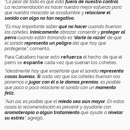
“Lo peor de todo es que está
fuera de nuestro control
.
La recomendación es hacer nuestro mejor esfuerzo para
que nuestra mascota se acostumbre y
relacione el
sonido con algo no tan negativo.
“Es muy importante saber
qué no hacer
cuando truenan
los cohetes.
Irónicamente
abrazar, consentir y
proteger al
perro
cuando están tronando es
‘darle la razón’
de que
el sonido
representa un peligro
del que hay que
protegerse”,
comentó.
Para Caballero hacer esto
refuerza
el hecho de que el
perro se
espante
cada vez que suenan los cohetes.
“Idealmente hay que enseñarle que el sonido
representa
cosas buenas. S
i cada vez que los cohetes truenan nos
ponemos a
jugar con él o le damos premios
, es posible
que poco a poco relacione el sonido con un
momento
feliz.
“Aún así, es posible que el
miedo sea aún mayor
. En estos
casos la recomendación es prevenir y ayudarle con
aromaterapia o algún tratamiento
que ayude a
nivelar
su estrés
”,
agregó.