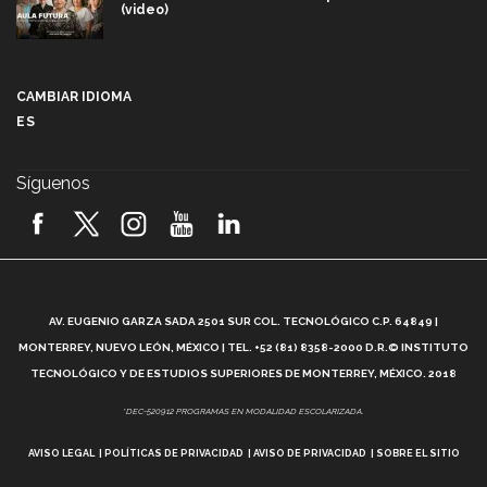
(video)
Más que un festival cultural: así es la magia de
VIBRART 2026 (video)
CAMBIAR IDIOMA
ES
Javier Guzmán: investigación con impacto social
(video)
Síguenos
¡México, en el top del mundial de robótica FIRST
2026! (video)
Vida Tec: Pasión, disciplina y básquetbol, con Gael
Adame (video)
A
AV. EUGENIO GARZA SADA 2501 SUR COL. TECNOLÓGICO C.P. 64849 |
L
¿Cómo es el Modelo Educativo Tec? (video)
MONTERREY, NUEVO LEÓN, MÉXICO | TEL. +52 (81) 8358-2000 D.R.© INSTITUTO
TECNOLÓGICO Y DE ESTUDIOS SUPERIORES DE MONTERREY, MÉXICO. 2018
Vida Tec: Feminismo e Inteligencia Artificial, Paola
*DEC-520912 PROGRAMAS EN MODALIDAD ESCOLARIZADA.
Ricaurte (video)
AVISO LEGAL
POLÍTICAS DE PRIVACIDAD
AVISO DE PRIVACIDAD
SOBRE EL SITIO