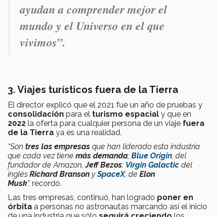
ayudan a comprender mejor el
mundo y el Universo en el que
vivimos”.
3.
Viajes turísticos fuera de la Tierra
El director explicó que el 2021 fue un año de pruebas y
consolidación
para el
turismo espacial
y que en
2022
la oferta para cualquier persona de un viaje
fuera
de la Tierra
ya es una realidad.
“Son
tres las empresas
que han liderado esta industria
que cada vez tiene
más demanda
;
Blue Origin
, del
fundador de Amazon,
Jeff Bezos
;
Virgin Galactic
del
inglés
Richard Branson
y
SpaceX
, de
Elon
Musk
”,
recordó.
Las tres empresas, continuó, han logrado
poner en
órbita
a personas no astronautas marcando así el inicio
de una industria que sólo
seguirá creciendo
los