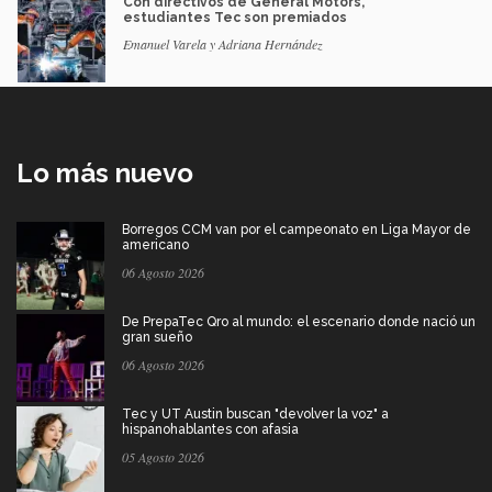
Con directivos de General Motors,
estudiantes Tec son premiados
Emanuel Varela y Adriana Hernández
Lo más nuevo
Borregos CCM van por el campeonato en Liga Mayor de
americano
06 Agosto 2026
De PrepaTec Qro al mundo: el escenario donde nació un
gran sueño
06 Agosto 2026
Tec y UT Austin buscan "devolver la voz" a
hispanohablantes con afasia
05 Agosto 2026