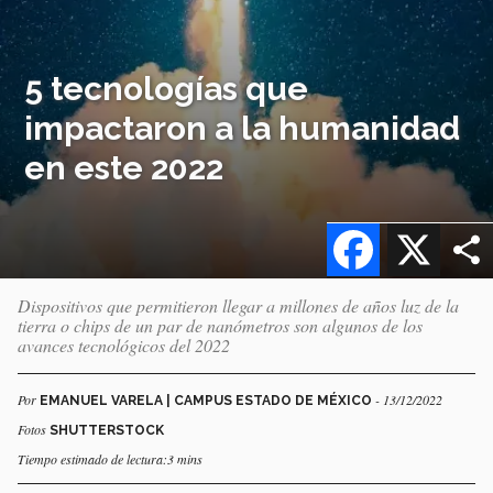
5 tecnologías que
impactaron a la humanidad
en este 2022
Facebook
X
Dispositivos que permitieron llegar a millones de años luz de la
tierra o chips de un par de nanómetros son algunos de los
avances tecnológicos del 2022
Por
- 13/12/2022
EMANUEL VARELA | CAMPUS ESTADO DE MÉXICO
Fotos
SHUTTERSTOCK
Tiempo estimado de lectura:3 mins