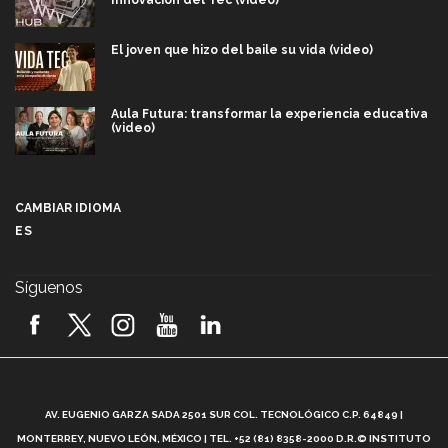
Innovación del Tec (video)
El joven que hizo del baile su vida (video)
Aula Futura: transformar la experiencia educativa
(video)
Más que un festival cultural: así es la magia de
VIBRART 2026 (video)
CAMBIAR IDIOMA
ES
Javier Guzmán: investigación con impacto social
(video)
Síguenos
¡México, en el top del mundial de robótica FIRST
2026! (video)
Vida Tec: Pasión, disciplina y básquetbol, con Gael
Adame (video)
A
AV. EUGENIO GARZA SADA 2501 SUR COL. TECNOLÓGICO C.P. 64849 |
L
¿Cómo es el Modelo Educativo Tec? (video)
MONTERREY, NUEVO LEÓN, MÉXICO | TEL. +52 (81) 8358-2000 D.R.© INSTITUTO