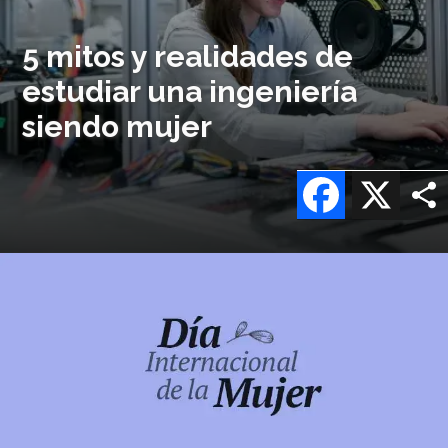
5 mitos y realidades de
estudiar una ingeniería
siendo mujer
Facebook
X
Imagen
o
logo