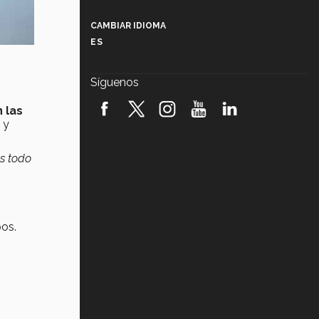
Más que un festival cultural: así es
la magia de VIBRART 2026 (video)
CAMBIAR IDIOMA
ES
Javier Guzmán: investigación con
impacto social (video)
Síguenos
¡México, en el top del mundial de
robótica FIRST 2026! (video)
n las
 y
Vida Tec: Pasión, disciplina y
básquetbol, con Gael Adame
os todo
(video)
¿Cómo es el Modelo Educativo
Tec? (video)
pos.
Vida Tec: Feminismo e Inteligencia
Artificial, Paola Ricaurte (video)