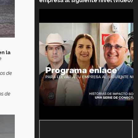
empresa al siguiente nivel (video)
n la
e
pos de
os de