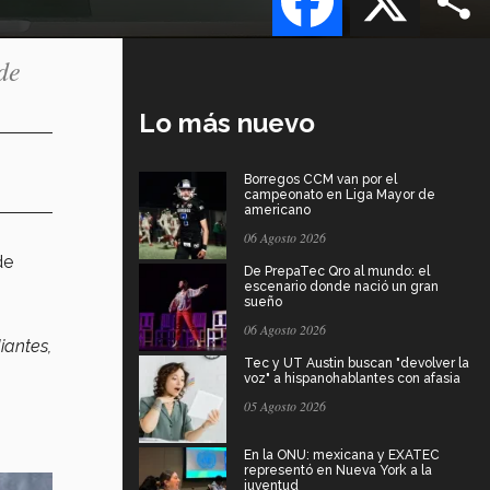
de
Lo más nuevo
Borregos CCM van por el
campeonato en Liga Mayor de
americano
06 Agosto 2026
de
De PrepaTec Qro al mundo: el
escenario donde nació un gran
sueño
06 Agosto 2026
iantes,
Tec y UT Austin buscan "devolver la
voz" a hispanohablantes con afasia
05 Agosto 2026
En la ONU: mexicana y EXATEC
representó en Nueva York a la
juventud