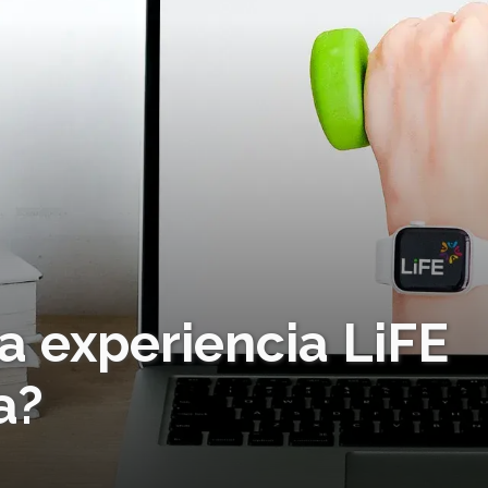
 la experiencia LiFE
a?