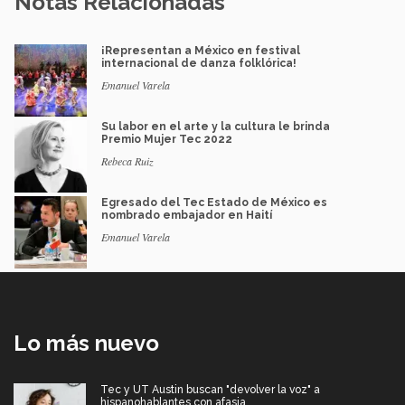
Notas Relacionadas
¡Representan a México en festival
internacional de danza folklórica!
Emanuel Varela
Su labor en el arte y la cultura le brinda
Premio Mujer Tec 2022
Rebeca Ruiz
Egresado del Tec Estado de México es
nombrado embajador en Haití
Emanuel Varela
Lo más nuevo
Tec y UT Austin buscan "devolver la voz" a
hispanohablantes con afasia