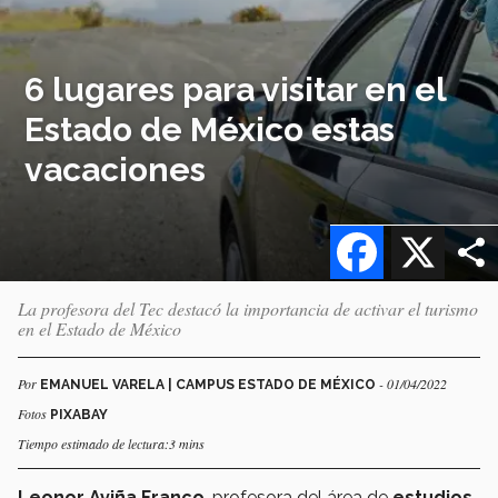
6 lugares para visitar en el
Estado de México estas
vacaciones
Facebook
X
La profesora del Tec destacó la importancia de activar el turismo
en el Estado de México
Por
- 01/04/2022
EMANUEL VARELA | CAMPUS ESTADO DE MÉXICO
Fotos
PIXABAY
Tiempo estimado de lectura:3 mins
Leonor Aviña Franco
, profesora del área de
estudios