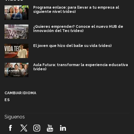
Programa enlace: para llevar a tu empresa al
siguiente nivel (video)
¿Quieres emprender? Conoce el nuevo HUB de
Innovación del Tec (video)
El joven que hizo del baile su vida (video)
Aula Futura: transformar la experiencia educativa
(video)
Más que un festival cultural: así es la magia de
VIBRART 2026 (video)
CAMBIAR IDIOMA
ES
Javier Guzmán: investigación con impacto social
(video)
Síguenos
¡México, en el top del mundial de robótica FIRST
2026! (video)