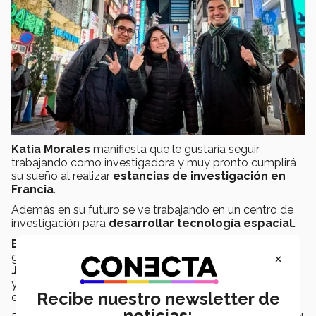
Katia Morales
manifiesta que le gustaría seguir
trabajando como investigadora y muy pronto cumplirá
su sueño al realizar
estancias de investigación en
Francia
.
Además en su futuro se ve trabajando en un centro de
investigación para
desarrollar tecnología espacial.
Eduardo Nava
, es
líder del mañana
tercera
×
generación, ha recibido el
Premio Estatal de la
Juventud
en el estado de Guerrero, donde es originario
y realiza servicio a la comunidad dando pláticas de
Recibe nuestro newsletter de
educación sexual en al municipio de Acapulco.
noticias: