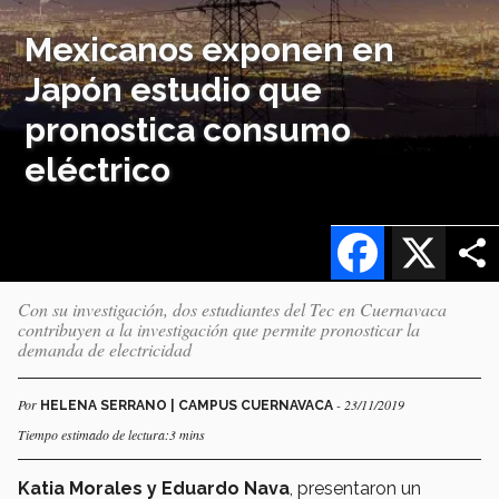
Mexicanos exponen en
Japón estudio que
pronostica consumo
eléctrico
Facebook
X
Con su investigación, dos estudiantes del Tec en Cuernavaca
contribuyen a la investigación que permite pronosticar la
demanda de electricidad
Por
- 23/11/2019
HELENA SERRANO | CAMPUS CUERNAVACA
Tiempo estimado de lectura:3 mins
Katia Morales
y Eduardo Nava
, presentaron un