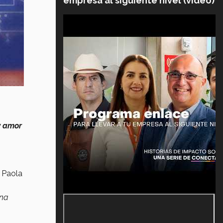
empresa al siguiente nivel (video)
y amor
 Paola
una