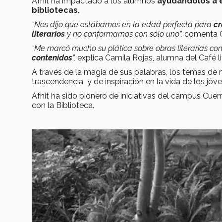
Afhit ha impactado a los alumnos
ayudándolos a e
bibliotecas.
“Nos dijo que estábamos en la edad perfecta para
cr
literarios
y no conformarnos con sólo uno”,
comenta Cl
“Me marcó mucho su plática sobre obras literarias con
contenidos
”,
explica Camila Rojas, alumna del Café li
A través de la magia de sus palabras, los temas de 
trascendencia y de inspiración en la vida de los jóv
Afhit ha sido pionero de iniciativas del campus Cuer
con la Biblioteca.