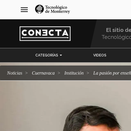
Pasar
navegación
menu
al
principal
contenido
principal
El sitio d
Tecnológic
Menu
CATEGORÍAS
VIDEOS
Comunidad
Noticias
Cuernavaca
Institución
La pasión por ense