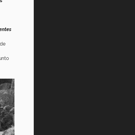
s
entes
 de
junto