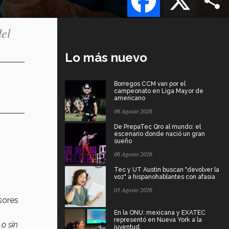
del
Lo más nuevo
Borregos CCM van por el
campeonato en Liga Mayor de
americano
06 Agosto 2026
De PrepaTec Qro al mundo: el
escenario donde nació un gran
sueño
06 Agosto 2026
Tec y UT Austin buscan "devolver la
voz" a hispanohablantes con afasia
05 Agosto 2026
sores
En la ONU: mexicana y EXATEC
representó en Nueva York a la
o sin
juventud