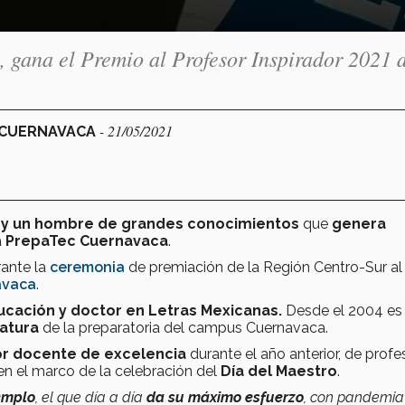
, gana el Premio al Profesor Inspirador 2021 
- 21/05/2021
S CUERNAVACA
te y un hombre de grandes conocimientos
que
genera
a
PrepaTec Cuernavaca
.
rante la
ceremonia
de premiación de la Región Centro-Sur
al
avaca
.
ucación y doctor en Letras Mexicanas.
Desde el 2004 es
atura
de la preparatoria del campus Cuernavaca.
or docente de excelencia
durante el año anterior, de profe
en el marco de la celebración del
Día del Maestro
.
emplo
, el que día a día
da su máximo esfuerzo
, con pandemia 