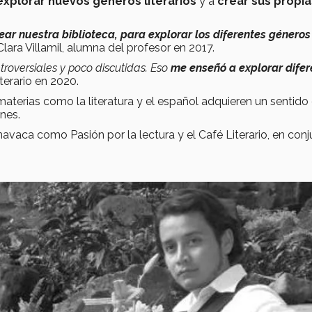
xplorar nuevos géneros literarios
y a
crear sus propia
ear nuestra biblioteca, para explorar los diferentes géneros
ara Villamil, alumna del profesor en 2017.
troversiales y poco discutidas. Eso
me enseñó a explorar difer
terario en 2020.
materias como la literatura y el español adquieren un sentido
enes.
navaca como Pasión por la lectura y el Café Literario, en con