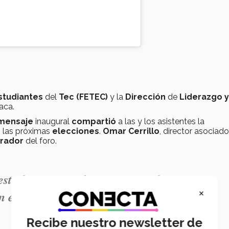
studiantes
del
Tec (FETEC)
y la
Dirección
de
Liderazgo y
aca.
mensaje
inaugural
compartió
a las y los asistentes la
 las próximas
elecciones
.
Omar Cerrillo
, director asociado
rador
del foro.
estudiantes, con la convicción de crear un
×
n escuchadas".- Crystal Figueroa.
Recibe nuestro newsletter de