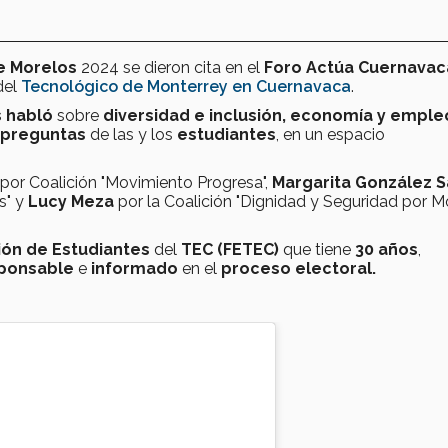
e Morelos
2024 se dieron cita en el
Foro Actúa Cuernavac
del
Tecnológico de Monterrey en Cuernavaca
.
s habló
sobre
diversidad e inclusión, economía y emple
preguntas
de las y los
estudiantes
, en un espacio
por Coalición "Movimiento Progresa",
Margarita González S
s" y
Lucy Meza
por la Coalición "Dignidad y Seguridad por M
ión de Estudiantes
del
TEC (FETEC)
que tiene
30 años
,
sponsable
e
informado
en el
proceso electoral.