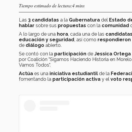
Tiempo estimado de lectura:4 mins
Las
3 candidatas
a la
Gubernatura
del
Estado d
hablar
sobre sus
propuestas
con la
comunidad
A lo largo de una
hora
, cada una de las
candidata
educación y seguridad
, así como
respondieron
de
diálogo
abierto.
Se contó con la
participación
de
Jessica Ortega
por Coalición "Sigamos Haciendo Historia en Morelo
Vamos Todos".
Actúa
es una
iniciativa estudiantil
de la
Federac
fomentando la
participación
activa
y el
voto re