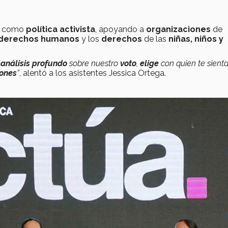
e como
política activista
, apoyando a
organizaciones
de
derechos humanos
y los
derechos
de las
niñas, niños y
n
análisis
profundo
sobre nuestro
voto
,
elige
con quien te sient
iones
”
, alentó a los asistentes Jessica Ortega.