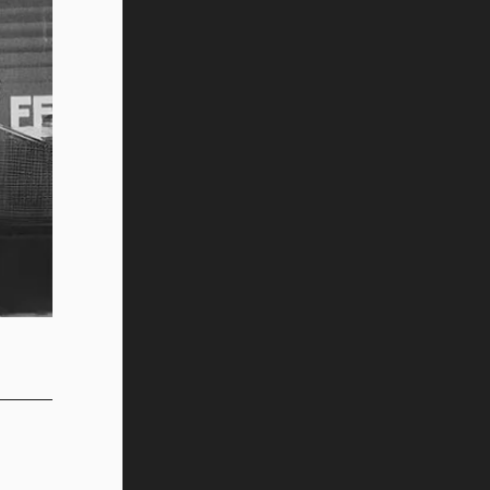
Vida Tec: Pasión, disciplina y
básquetbol, con Gael Adame
(video)
¿Cómo es el Modelo Educativo
Tec? (video)
Vida Tec: Feminismo e Inteligencia
Artificial, Paola Ricaurte (video)