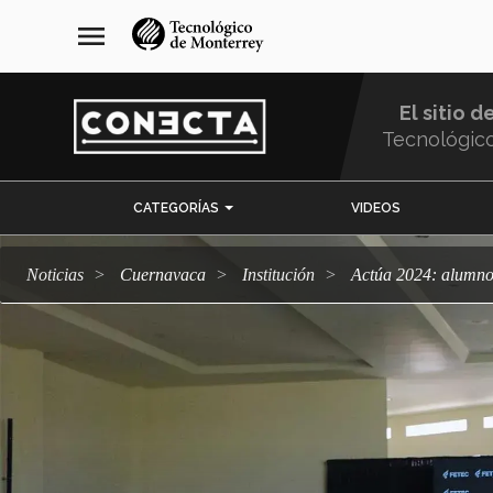
Pasar
navegación
menu
al
principal
contenido
principal
El sitio d
Tecnológic
Menu
CATEGORÍAS
VIDEOS
Comunidad
Noticias
Cuernavaca
Institución
Actúa 2024: alumn