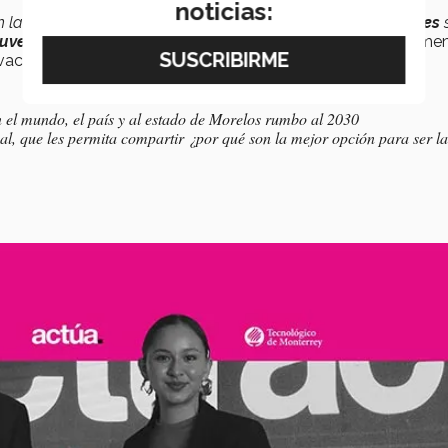
noticias:
n la
convicción
de crear un
espacio
en donde nuestras
voces
juventud
y su
determinación
para lograr un
futuro
mejor
”,
men
vaca.
 el mundo, el país y al estado de Morelos rumbo al 2030
al, que les permita compartir ¿por qué son la mejor opción para ser la