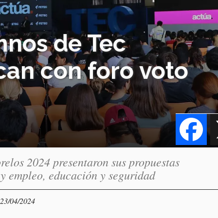
mnos de Tec
an con foro voto
Fa
relos 2024 presentaron sus propuestas
 y empleo, educación y seguridad
 23/04/2024