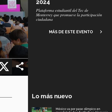
2024
Subtítulo
Plataforma estudiantil del Tec de
Monterrey que promueve la participación
ciudadana
navigate_next
MÁS DE ESTE EVENTO
cebook
X
Lo más nuevo
México va por pase olímpico en