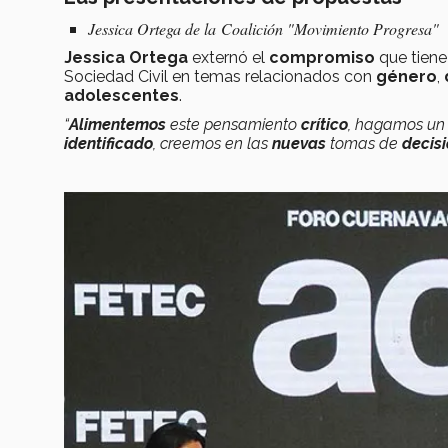
Jessica Ortega de la Coalición "Movimiento Progresa"
Jessica Ortega
externó el
compromiso
que tien
Sociedad Civil en temas relacionados con
género
,
adolescentes
.
“
Alimentemos
este pensamiento
crítico
, hagamos u
identificado
, creemos en las
nuevas
tomas de
decis