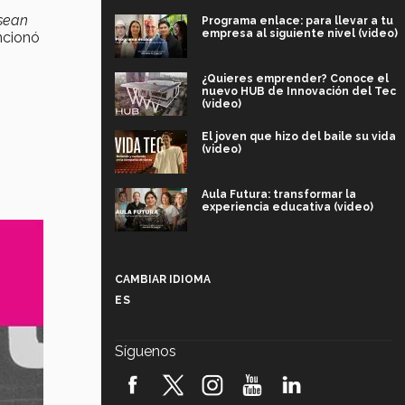
sean
Programa enlace: para llevar a tu
empresa al siguiente nivel (video)
cionó
¿Quieres emprender? Conoce el
nuevo HUB de Innovación del Tec
(video)
El joven que hizo del baile su vida
(video)
Aula Futura: transformar la
experiencia educativa (video)
Más que un festival cultural: así es
la magia de VIBRART 2026 (video)
CAMBIAR IDIOMA
ES
Javier Guzmán: investigación con
impacto social (video)
Síguenos
¡México, en el top del mundial de
robótica FIRST 2026! (video)