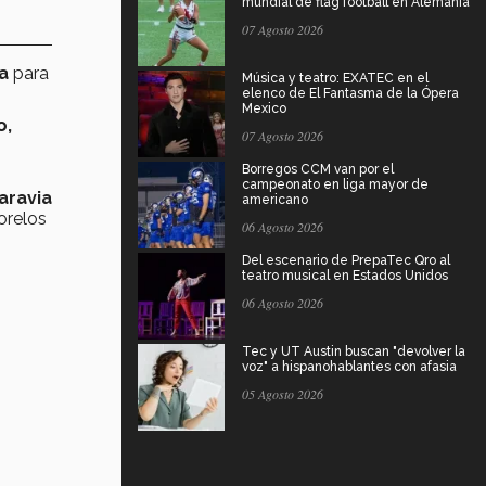
mundial de flag football en Alemania
07 Agosto 2026
a
para
Música y teatro: EXATEC en el
elenco de El Fantasma de la Ópera
Mexico
o,
07 Agosto 2026
Borregos CCM van por el
campeonato en liga mayor de
aravia
americano
orelos
06 Agosto 2026
Del escenario de PrepaTec Qro al
teatro musical en Estados Unidos
06 Agosto 2026
Tec y UT Austin buscan "devolver la
voz" a hispanohablantes con afasia
05 Agosto 2026