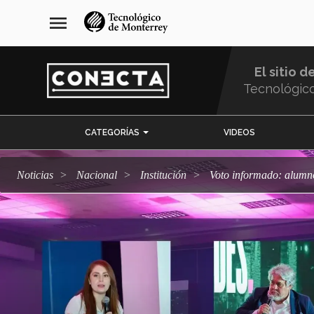
Pasar
navegación
menu
al
principal
contenido
principal
El sitio d
Tecnológic
Menu
CATEGORÍAS
VIDEOS
Comunidad
Noticias
Nacional
Institución
Voto informado: alumno