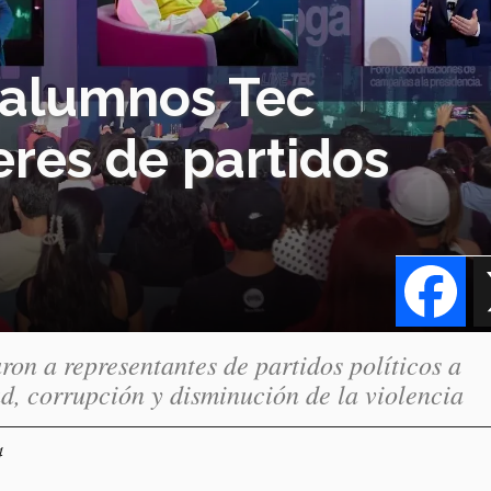
 alumnos Tec
eres de partidos
Fa
ron a representantes de partidos políticos a
, corrupción y disminución de la violencia
4