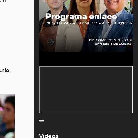
ara
unio.
Videos