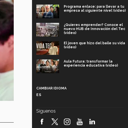
Programa enlace: para llevar a tu
empresa al siguiente nivel (video)
¿Quieres emprender? Conoce el
nuevo HUB de Innovación del Tec
(video)
El joven que hizo del baile su vida
(video)
Aula Futura: transformar la
experiencia educativa (video)
Más que un festival cultural: así es
la magia de VIBRART 2026 (video)
CAMBIAR IDIOMA
ES
Javier Guzmán: investigación con
impacto social (video)
Síguenos
¡México, en el top del mundial de
robótica FIRST 2026! (video)