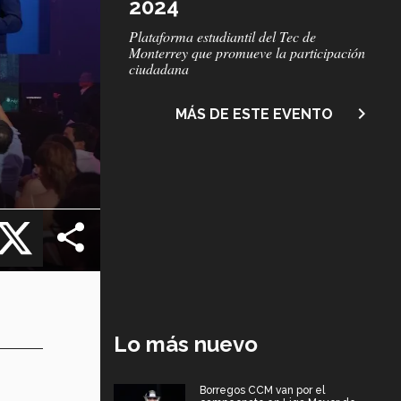
2024
Subtítulo
Plataforma estudiantil del Tec de
Monterrey que promueve la participación
ciudadana
navigate_next
MÁS DE ESTE EVENTO
cebook
X
Lo más nuevo
Borregos CCM van por el