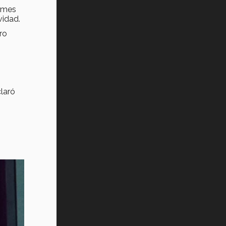
rmes
Vida Tec: Pasión, disciplina y
ividad.
básquetbol, con Gael Adame
(video)
ro
¿Cómo es el Modelo Educativo
Tec? (video)
Vida Tec: Feminismo e Inteligencia
Artificial, Paola Ricaurte (video)
laró