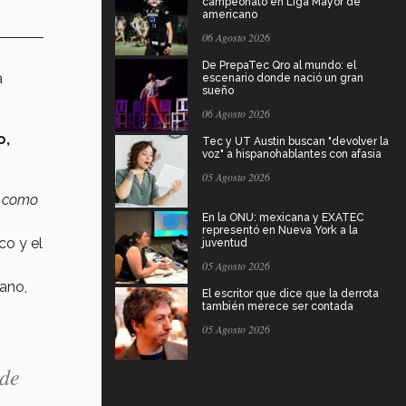
campeonato en Liga Mayor de
americano
06 Agosto 2026
De PrepaTec Qro al mundo: el
a
escenario donde nació un gran
sueño
06 Agosto 2026
o,
Tec y UT Austin buscan "devolver la
voz" a hispanohablantes con afasia
05 Agosto 2026
a, como
En la ONU: mexicana y EXATEC
representó en Nueva York a la
co y el
juventud
05 Agosto 2026
ano,
El escritor que dice que la derrota
también merece ser contada
05 Agosto 2026
 de