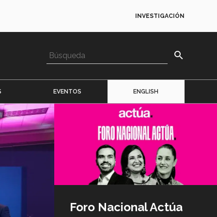
INVESTIGACIÓN
search
S
EVENTOS
ENGLISH
Imagen
o
logo
Foro Nacional Actúa