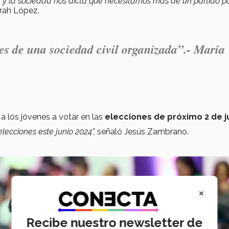
 y la sociedad nos dicta que necesitamos más de un partido p
orah López.
 es de una sociedad civil organizada”.- María
 a los jóvenes a votar en las
elecciones de próximo 2 de j
elecciones este junio 2024”,
señaló Jesús Zambrano.
×
Recibe nuestro newsletter de