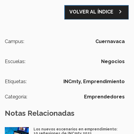
navigate_next
VOLVER AL ÍNDICE
Campus:
Cuernavaca
Escuelas:
Negocios
Etiquetas:
INCmty,
Emprendimiento
Categoría:
Emprendedores
Notas Relacionadas
Los nuevos escenarios en emprendimiento:
10 reflexiones de INCmty 2021