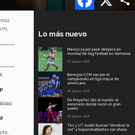
ama
ton,
Lo más nuevo
México va por pase olímpico en
mundial de flag football en Alemania
07 Agosto 2026
l
Borregos CCM van por el
campeonato en liga mayor de
americano
p
06 Agosto 2026
De PrepaTec Qro al mundo: el
lidad,
escenario donde nació un gran
sueño
06 Agosto 2026
ad
Tec y UT Austin buscan "devolver la
voz" a hispanohablantes con afasia
cto,