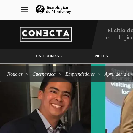
Pasar
navegación
menu
al
principal
contenido
principal
El sitio d
Tecnológic
Menu
CATEGORÍAS
VIDEOS
Comunidad
Noticias
Cuernavaca
emprendedores
Aprenden a e