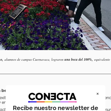
no,
alumnos de campus Cuernavaca, lograron
una beca del 100%,
equivalente
n
beca
para asistir al evento
, 4 de ellos del 100%.
×
exitosas, un
mentor individual
con una trayectoria empren
 emprendedores exitosos.
Recibe nuestro newsletter de
acto representa uno de los retos más complicados en este mund