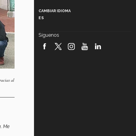
Más que un festival cultural: así es
la magia de VIBRART 2026 (video)
CAMBIAR IDIOMA
ES
Javier Guzmán: investigación con
impacto social (video)
Síguenos
¡México, en el top del mundial de
robótica FIRST 2026! (video)
Vida Tec: Pasión, disciplina y
básquetbol, con Gael Adame
(video)
racias al
¿Cómo es el Modelo Educativo
Tec? (video)
Vida Tec: Feminismo e Inteligencia
Artificial, Paola Ricaurte (video)
a. Me