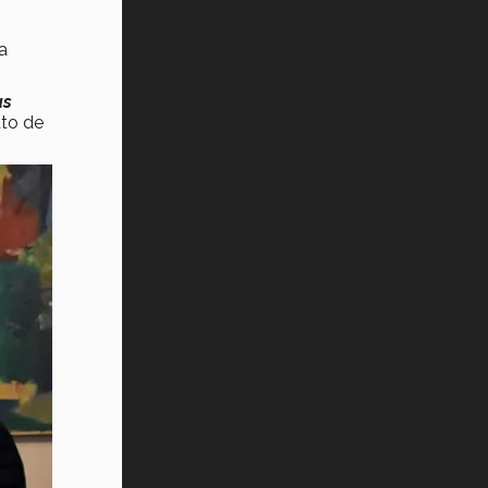
a
as
uto de