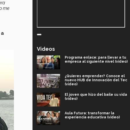
ara
mp me
 a
Videos
Programa enlace: para llevar a tu
empresa al siguiente nivel (video)
¿Quieres emprender? Conoce el
nuevo HUB de Innovación del Tec
(video)
El joven que hizo del baile su vida
(video)
Aula Futura: transformar la
experiencia educativa (video)