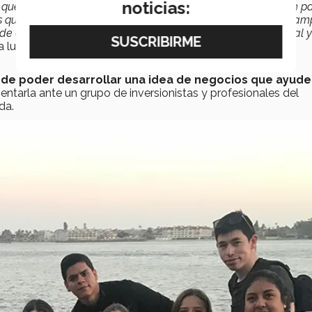
noticias:
 que tienen experiencia en el emprendimiento, que nos guíen p
as que veo en el programa, definitivamente el estar en TrepCa
 otra perspectiva y que sé que marcará mi vida profesional y
, a lumna de LAE, Campus Chiapas y Líder del Mañana 1ra.
 de poder desarrollar una idea de negocios que ayude
entarla ante un grupo de inversionistas y profesionales del
da.