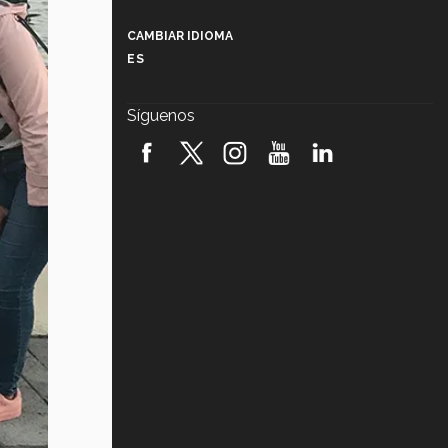
Más que un festival cultural: así es
la magia de VIBRART 2026 (video)
CAMBIAR IDIOMA
ES
Javier Guzmán: investigación con
impacto social (video)
Síguenos
¡México, en el top del mundial de
robótica FIRST 2026! (video)
Vida Tec: Pasión, disciplina y
básquetbol, con Gael Adame
(video)
¿Cómo es el Modelo Educativo
Tec? (video)
Vida Tec: Feminismo e Inteligencia
Artificial, Paola Ricaurte (video)