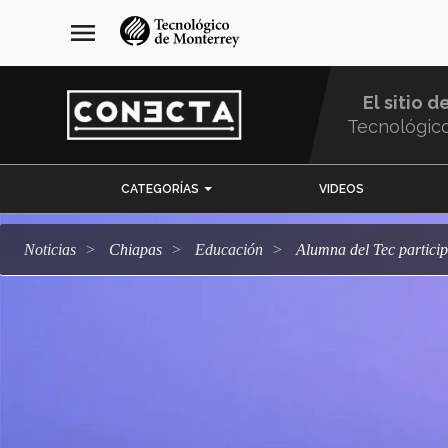
Pasar
navegación
menu
al
principal
contenido
principal
El sitio d
Tecnológic
Menu
CATEGORÍAS
VIDEOS
Comunidad
Noticias
Chiapas
Educación
Alumna del Tec partic