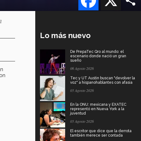
n
Lo más nuevo
De PrepaTec Qro al mundo: el
escenario donde nació un gran
sueño
06 Agosto 2026
an
on
Tec y UT Austin buscan "devolver la
voz" a hispanohablantes con afasia
05 Agosto 2026
En la ONU: mexicana y EXATEC
representó en Nueva York a la
juventud
05 Agosto 2026
El escritor que dice que la derrota
también merece ser contada