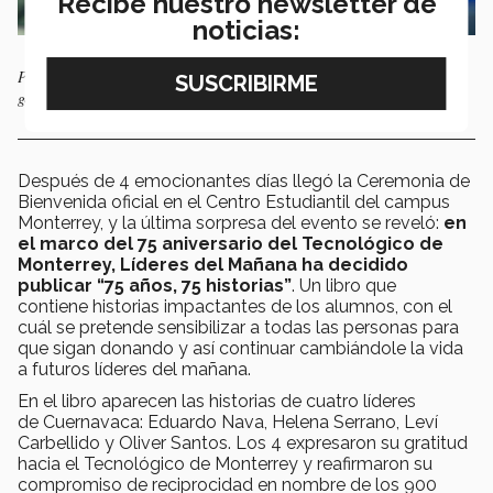
Recibe nuestro newsletter de
noticias:
Paul Rusesabagina, el hombre que salvó a más de 1200 personas en el
genocidio de Rwanda, contó su historia a los líderes del mañana.
Después de 4 emocionantes días llegó la Ceremonia de
Bienvenida oficial en el Centro Estudiantil del campus
Monterrey, y la última sorpresa del evento se reveló:
en
el marco del 75 aniversario del Tecnológico de
Monterrey, Líderes del Mañana ha decidido
publicar “75 años, 75 historias”
. Un libro que
contiene historias impactantes de los alumnos, con el
cuál se pretende sensibilizar a todas las personas para
que sigan donando y así continuar cambiándole la vida
a futuros líderes del mañana.
En el libro aparecen las historias de cuatro líderes
de Cuernavaca: Eduardo Nava, Helena Serrano, Leví
Carbellido y Oliver Santos. Los 4 expresaron su gratitud
hacia el Tecnológico de Monterrey y reafirmaron su
compromiso de reciprocidad en nombre de los 900