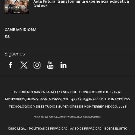
Aula Futura: transformar la experiencia educativa
(video)
Más que un festival cultural: así es la magia de
VIBRART 2026 (video)
CAMBIAR IDIOMA
ES
Javier Guzmán: investigación con impacto social
(video)
Síguenos
¡México, en el top del mundial de robótica FIRST
2026! (video)
Vida Tec: Pasión, disciplina y básquetbol, con Gael
Adame (video)
A
AV. EUGENIO GARZA SADA 2501 SUR COL. TECNOLÓGICO C.P. 64849 |
L
¿Cómo es el Modelo Educativo Tec? (video)
MONTERREY, NUEVO LEÓN, MÉXICO | TEL. +52 (81) 8358-2000 D.R.© INSTITUTO
TECNOLÓGICO Y DE ESTUDIOS SUPERIORES DE MONTERREY, MÉXICO. 2018
Vida Tec: Feminismo e Inteligencia Artificial, Paola
*DEC-520912 PROGRAMAS EN MODALIDAD ESCOLARIZADA.
Ricaurte (video)
AVISO LEGAL
POLÍTICAS DE PRIVACIDAD
AVISO DE PRIVACIDAD
SOBRE EL SITIO