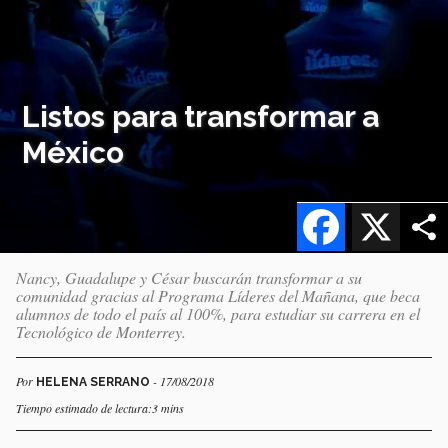
Listos para transformar a
México
Facebook
X
Nancy, Guadalupe y César buscarán transformar a su
comunidad gracias al Programa Líderes del Mañana, que beca
alumnos de todo el país al 100%, para estudiar su carrera en el
Tecnológico de Monterrey.
Por
- 17/08/2018
HELENA SERRANO
Tiempo estimado de lectura:3 mins