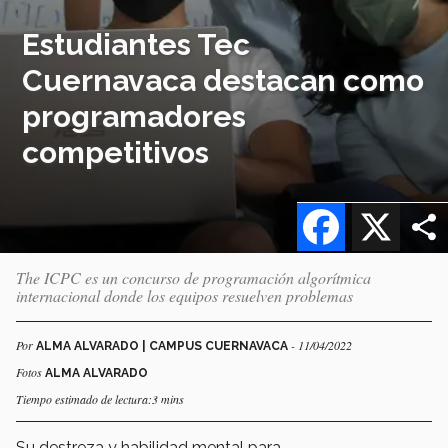
Estudiantes Tec
Cuernavaca destacan como
programadores
competitivos
Facebook
X
The ICPC es un concurso de programación algorítmica
internacional donde los equipos resuelven problemas
Por
- 11/04/2022
ALMA ALVARADO | CAMPUS CUERNAVACA
Fotos
ALMA ALVARADO
Tiempo estimado de lectura:3 mins
Su destreza y habilidad mental para