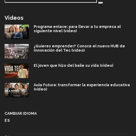
Videos
Programa enlace: para llevar a tu empresa al
siguiente nivel (video)
¿Quieres emprender? Conoce el nuevo HUB de
Innovación del Tec (video)
El joven que hizo del baile su vida (video)
Aula Futura: transformar la experiencia educativa
(video)
Más que un festival cultural: así es la magia de
VIBRART 2026 (video)
CAMBIAR IDIOMA
ES
Javier Guzmán: investigación con impacto social
(video)