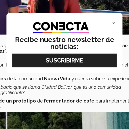
×
Recibe nuestro newsletter de
noticias:
razgo, en la que tuve la oportunidad de
compartir tiempo con 
jos
"
, cuenta Zohé, estudiante de Ingeniería en Desarrollo
ron
involucrados en proyectos sociales
que reforzaron el
tes
de la comunidad
Nueva Vida
y cuenta sobre su experienc
barrio que se llama Ciudad Bolívar, que es una comunidad
ratificante".
de un prototipo
de
fermentador de café
para implement
.