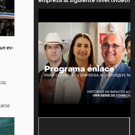
empresa al siguiente nivel (video)
un ex-
ia:
arse