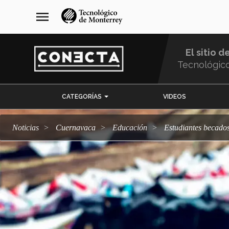
Pasar
navegación
menu
al
principal
contenido
principal
El sitio d
Tecnológic
Menu
CATEGORÍAS
VIDEOS
Comunidad
Noticias
Cuernavaca
Educación
Estudiantes becad