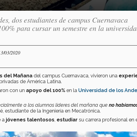
des, dos estudiantes de campus Cuernavaca
100% para cursar un semestre en la universida
13/03/2020
s del Mañana
del campus Cuernavaca, vivieron una
experi
privadas de América Latina.
aron con un
apoyo del 100%
en la
Universidad de los Ande
specialmente a los alumnos líderes del mañana que
no habíamo
é, estudiante de la Ingeniería en Mecatrónica.
e a
jóvenes talentosos
,
estudiar
su carrera profesional en 