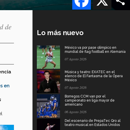
d de
Lo más nuevo
México va por pase olímpico en
mundial de flag football en Alemania
07 Agosto 2026
encia
Música y teatro: EXATEC en el
elenco de El Fantasma de la Ópera
México
s en
07 Agosto 2026
Borregos CCM van por el
s
campeonato en liga mayor de
americano
06 Agosto 2026
el
Del escenario de PrepaTec Qro al
teatro musical en Estados Unidos