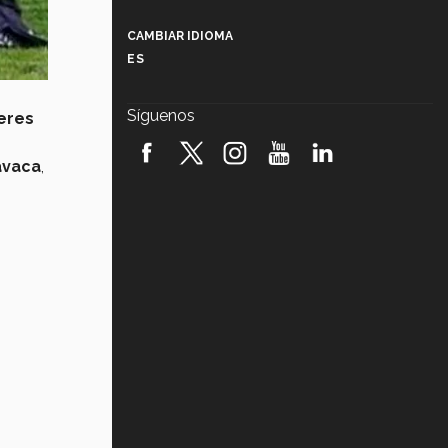
Más que un festival cultural: así es
la magia de VIBRART 2026 (video)
CAMBIAR IDIOMA
ES
Javier Guzmán: investigación con
impacto social (video)
Síguenos
eres
¡México, en el top del mundial de
robótica FIRST 2026! (video)
avaca
,
Vida Tec: Pasión, disciplina y
básquetbol, con Gael Adame
(video)
¿Cómo es el Modelo Educativo
Tec? (video)
Vida Tec: Feminismo e Inteligencia
Artificial, Paola Ricaurte (video)